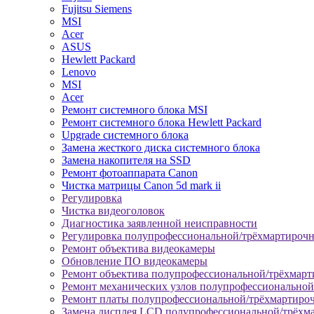
Fujitsu Siemens
MSI
Acer
ASUS
Hewlett Packard
Lenovo
MSI
Acer
Ремонт системного блока MSI
Ремонт системного блока Hewlett Packard
Upgrade системного блока
Замена жесткого диска системного блока
Замена накопителя на SSD
Ремонт фотоаппарата Canon
Чистка матрицы Canon 5d mark ii
Регулировка
Чистка видеоголовок
Диагностика заявленной неисправности
Регулировка полупрофессиональной/трёхмартироч
Ремонт объектива видеокамеры
Обновление ПО видеокамеры
Ремонт объектива полупрофессиональной/трёхмар
Ремонт механических узлов полупрофессионально
Ремонт платы полупрофессиональной/трёхмартиро
Замена дисплея LCD полупрофессиональной/трёхм