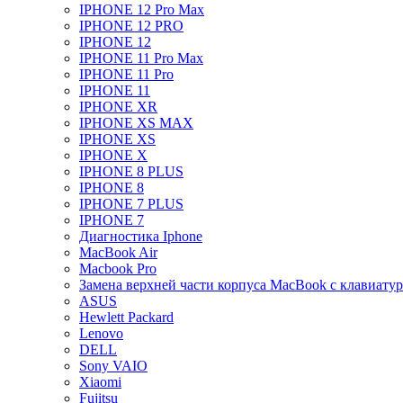
IPHONE 12 Pro Max
IPHONE 12 PRO
IPHONE 12
IPHONE 11 Pro Max
IPHONE 11 Pro
IPHONE 11
IPHONE XR
IPHONE XS MAX
IPHONE XS
IPHONE X
IPHONE 8 PLUS
IPHONE 8
IPHONE 7 PLUS
IPHONE 7
Диагностика Iphone
MacBook Air
Macbook Pro
Замена верхней части корпуса MacBook с клавиату
ASUS
Hewlett Packard
Lenovo
DELL
Sony VAIO
Xiaomi
Fujitsu