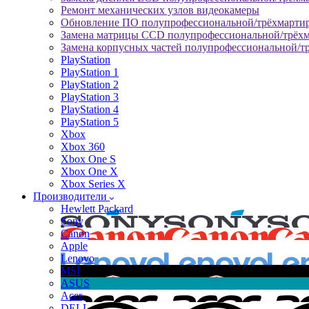
Ремонт механических узлов видеокамеры
Обновление ПО полупрофессиональной/трёхмарти
Замена матрицы CCD полупрофессиональной/трёх
Замена корпусных частей полупрофессиональной/т
PlayStation
PlayStation 1
PlayStation 2
PlayStation 3
PlayStation 4
PlayStation 5
Xbox
Xbox 360
Xbox One S
Xbox One X
Xbox Series X
Производители
Hewlett Packard
Sony
Canon
Apple
Lenovo
MSI
ASUS
Acer
DELL