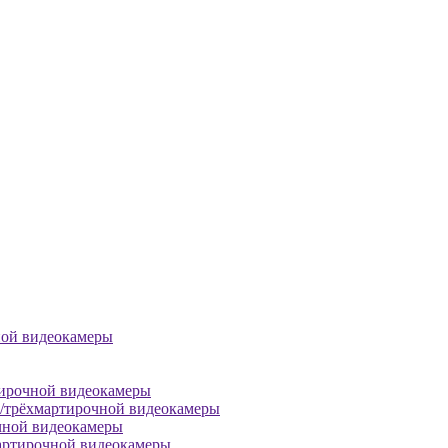
ной видеокамеры
тирочной видеокамеры
й/трёхмартирочной видеокамеры
чной видеокамеры
артирочной видеокамеры