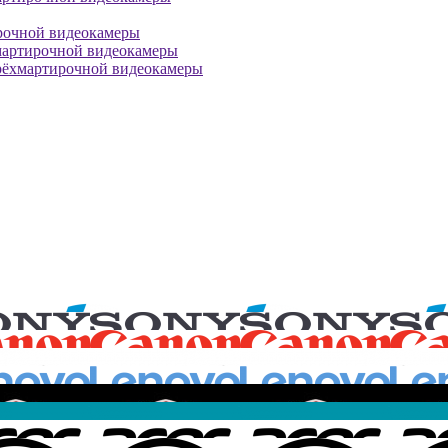
рочной видеокамеры
мартирочной видеокамеры
рёхмартирочной видеокамеры