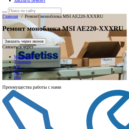
Заказать ремонт
Главная
/
Ремонт моноблока MSI AE220-XXXRU
Ремонт моноблока MSI AE220-XXXRU
Заказать через звонок
Связаться через
WhatsApp
Telegram
VK
Max
imo
Преимущества работы с нами