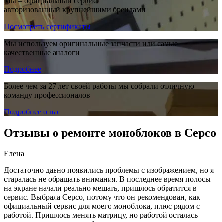
Мы – официальный сервис,
авторизованный крупнейшими брендами
Посмотреть сертификаты
Мы используем оригинальные запчасти или самые
качественные аналоги
Подробнее
Более чем за 27 лет своей работы мы собрали отличную
команду профессионалов
Подробнее о нас
Отзывы о ремонте моноблоков в Серсо
Елена
Достаточно давно появились проблемы с изображением, но я
старалась не обращать внимания. В последнее время полосы
на экране начали реально мешать, пришлось обратится в
сервис. Выбрала Серсо, потому что он рекомендован, как
официальный сервис для моего моноблока, плюс рядом с
работой. Пришлось менять матрицу, но работой осталась