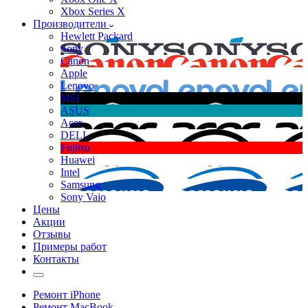
Xbox Series X
Производители
Hewlett Packard
Sony
Canon
Apple
Lenovo
MSI
ASUS
Acer
DELL
Fujitsu
Huawei
Intel
Samsung
Sony Vaio
Цены
Акции
Отзывы
Примеры работ
Контакты
Ремонт iPhone
Ремонт MacBook