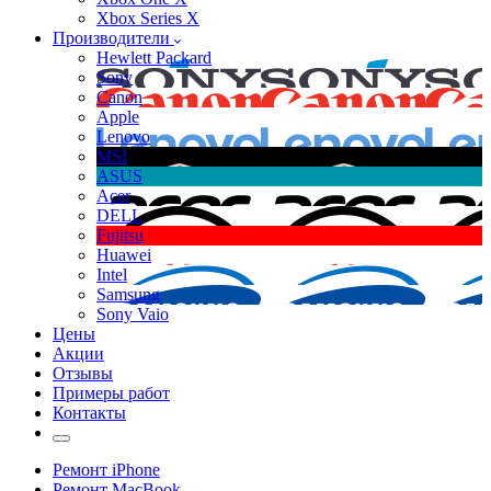
Xbox Series X
Производители
Hewlett Packard
Sony
Canon
Apple
Lenovo
MSI
ASUS
Acer
DELL
Fujitsu
Huawei
Intel
Samsung
Sony Vaio
Цены
Акции
Отзывы
Примеры работ
Контакты
Ремонт iPhone
Ремонт MacBook