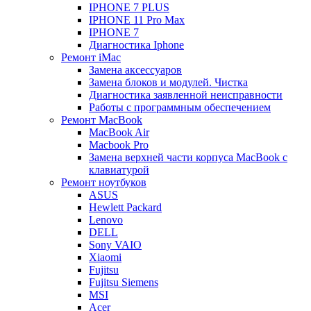
IPHONE 7 PLUS
IPHONE 11 Pro Max
IPHONE 7
Диагностика Iphone
Ремонт iMac
Замена аксессуаров
Замена блоков и модулей. Чистка
Диагностика заявленной неисправности
Работы с программным обеспечением
Ремонт MacBook
MacBook Air
Macbook Pro
Замена верхней части корпуса MacBook с
клавиатурой
Ремонт ноутбуков
ASUS
Hewlett Packard
Lenovo
DELL
Sony VAIO
Xiaomi
Fujitsu
Fujitsu Siemens
MSI
Acer