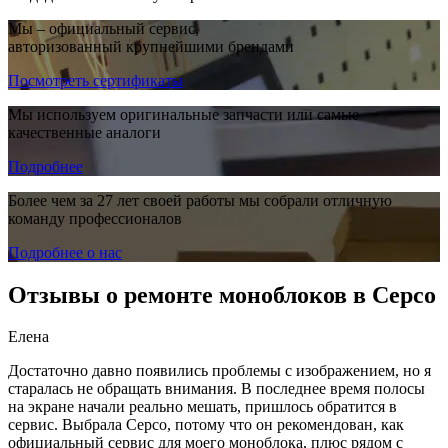
Мы – официальный сервис,
авторизованный крупнейшими брендами
Посмотреть сертификаты
Мы используем оригинальные запчасти или самые
качественные аналоги
Подробнее
Более чем за 27 лет своей работы мы собрали отличную
команду профессионалов
Подробнее о нас
Отзывы о ремонте моноблоков в Серсо
Елена
Достаточно давно появились проблемы с изображением, но я
старалась не обращать внимания. В последнее время полосы
на экране начали реально мешать, пришлось обратится в
сервис. Выбрала Серсо, потому что он рекомендован, как
официальный сервис для моего моноблока, плюс рядом с