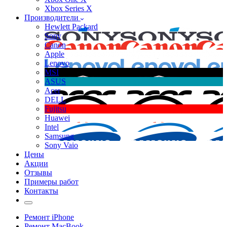
Xbox Series X
Производители
Hewlett Packard
Sony
Canon
Apple
Lenovo
MSI
ASUS
Acer
DELL
Fujitsu
Huawei
Intel
Samsung
Sony Vaio
Цены
Акции
Отзывы
Примеры работ
Контакты
Ремонт iPhone
Ремонт MacBook