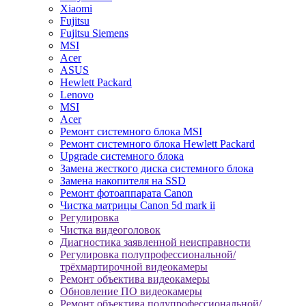
Xiaomi
Fujitsu
Fujitsu Siemens
MSI
Acer
ASUS
Hewlett Packard
Lenovo
MSI
Acer
Ремонт системного блока MSI
Ремонт системного блока Hewlett Packard
Upgrade системного блока
Замена жесткого диска системного блока
Замена накопителя на SSD
Ремонт фотоаппарата Canon
Чистка матрицы Canon 5d mark ii
Регулировка
Чистка видеоголовок
Диагностика заявленной неисправности
Регулировка полупрофессиональной/
трёхмартирочной видеокамеры
Ремонт объектива видеокамеры
Обновление ПО видеокамеры
Ремонт объектива полупрофессиональной/