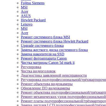
Fujitsu Siemens
MSI
Acer
ASUS
Hewlett Packard
Lenovo
MSI
Acer
Ремонт системного блока MSI
Ремонт системного блока Hewlett Packard
Upgrade системного блока
Замена жесткого диска системного блока
Замена накопителя на SSD
Ремонт фотоаппарата Canon
Чистка матрицы Canon 5d mark ii
Регулировка
Чистка видеоголовок
Диагностика заявленной неисправности
Регулировка полупрофессиональной/трёхмартироч
Ремонт объектива видеокамеры
Обновление ПО видеокамеры
Ремонт объектива полупрофессиональной/трёхмар
Ремонт механических узлов полупрофессионально
Ремонт платы полупрофессиональной/трёхмартиро
Замена дисплея LCD полупрофессиональной/трёхм