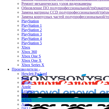
Ремонт механических узлов видеокамеры
Обновление ПО полупрофессиональной/трёхмарти
Замена матрицы CCD полупрофессиональной/трёх
Замена корпусных частей полупрофессиональной/т
PlayStation
PlayStation 1
PlayStation 2
PlayStation 3
PlayStation 4
PlayStation 5
Xbox
Xbox 360
Xbox One S
Xbox One X
Xbox Series X
Производители
Hewlett Packard
Sony
Canon
Apple
Lenovo
MSI
ASUS
Acer
DELL