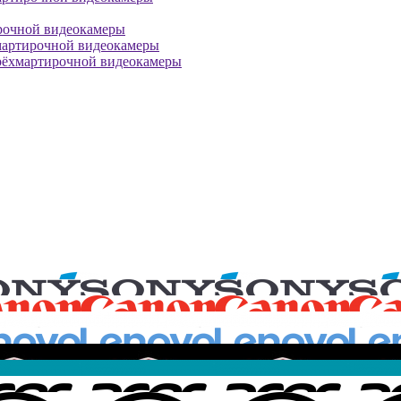
рочной видеокамеры
мартирочной видеокамеры
рёхмартирочной видеокамеры