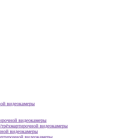
ной видеокамеры
тирочной видеокамеры
й/трёхмартирочной видеокамеры
чной видеокамеры
артирочной видеокамеры