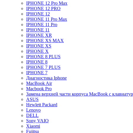
IPHONE 12 Pro Max
IPHONE 12 PRO
IPHONE 12
IPHONE 11 Pro Max
IPHONE 11 Pro
IPHONE 11
IPHONE XR
IPHONE XS MAX
IPHONE XS
IPHONE X
IPHONE 8 PLUS
IPHONE 8
IPHONE 7 PLUS
IPHONE 7
Диагностика Iphone
MacBook Air
Macbook Pro
Замена верхней части корпуса MacBook с клавиату
ASUS
Hewlett Packard
Lenovo
DELL
Sony VAIO
Xiaomi
Fujitsu