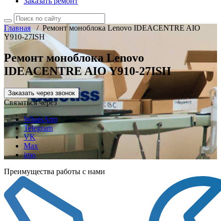
Заказать ремонт
Главная
/
Ремонт моноблока Lenovo IDEACENTRE AIO
Y910-27ISH
Ремонт моноблока Lenovo
IDEACENTRE AIO Y910-27ISH
Заказать через звонок
Связаться через
WhatsApp
Telegram
VK
Max
imo
Преимущества работы с нами