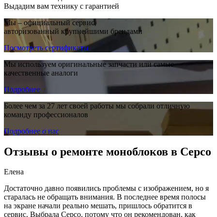
Выдадим вам технику с гарантией
Мы – официальный сервис,
авторизованный крупнейшими брендами
Посмотреть сертификаты
Мы используем оригинальные запчасти или самые
качественные аналоги
Подробнее
Более чем за 27 лет своей работы мы собрали отличную
команду профессионалов
Подробнее о нас
Отзывы о ремонте моноблоков в Серсо
Елена
Достаточно давно появились проблемы с изображением, но я
старалась не обращать внимания. В последнее время полосы
на экране начали реально мешать, пришлось обратится в
сервис. Выбрала Серсо, потому что он рекомендован, как