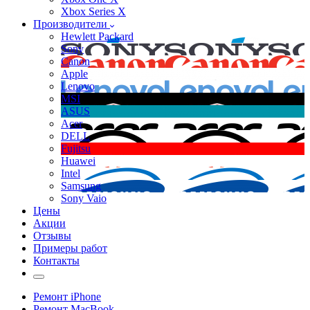
Xbox Series X
Производители
Hewlett Packard
Sony
Canon
Apple
Lenovo
MSI
ASUS
Acer
DELL
Fujitsu
Huawei
Intel
Samsung
Sony Vaio
Цены
Акции
Отзывы
Примеры работ
Контакты
Ремонт iPhone
Ремонт MacBook