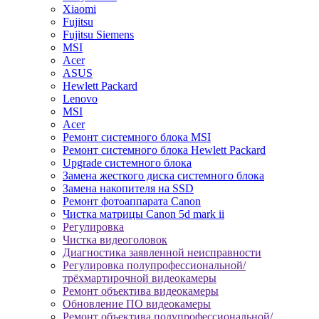
Xiaomi
Fujitsu
Fujitsu Siemens
MSI
Acer
ASUS
Hewlett Packard
Lenovo
MSI
Acer
Ремонт системного блока MSI
Ремонт системного блока Hewlett Packard
Upgrade системного блока
Замена жесткого диска системного блока
Замена накопителя на SSD
Ремонт фотоаппарата Canon
Чистка матрицы Canon 5d mark ii
Регулировка
Чистка видеоголовок
Диагностика заявленной неисправности
Регулировка полупрофессиональной/
трёхмартирочной видеокамеры
Ремонт объектива видеокамеры
Обновление ПО видеокамеры
Ремонт объектива полупрофессиональной/