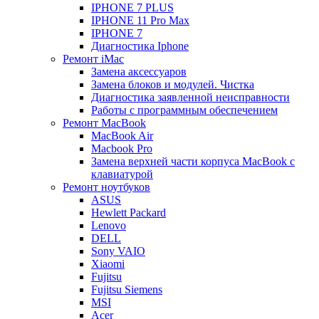
IPHONE 7 PLUS
IPHONE 11 Pro Max
IPHONE 7
Диагностика Iphone
Ремонт iMac
Замена аксессуаров
Замена блоков и модулей. Чистка
Диагностика заявленной неисправности
Работы с программным обеспечением
Ремонт MacBook
MacBook Air
Macbook Pro
Замена верхней части корпуса MacBook с
клавиатурой
Ремонт ноутбуков
ASUS
Hewlett Packard
Lenovo
DELL
Sony VAIO
Xiaomi
Fujitsu
Fujitsu Siemens
MSI
Acer