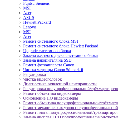
Fujitsu Siemens
MSI
Acer
ASUS
Hewlett Packard
Lenovo
MSI
Acer
Ремонт системного блока MSI
Ремонт системного блока Hewlett Packard
Upgrade системного блока
Замена жесткого диска системного блока
Замена накопителя на SSD
Ремонт фотоаппарата Canon
Чистка матрицы Canon 5d mark ii
Регулировка
Чистка видеоголовок
Диагностика заявленной неисправности
Регулировка полупрофессиональной/трёхмартироч
Ремонт объектива видеокамеры
Обновление ПО видеокамеры
Ремонт объектива полупрофессиональной/трёхмар
Ремонт механических узлов полупрофессионально
Ремонт платы полупрофессиональной/трёхмартиро
Замена дисплея LCD полупрофессиональной/трёхм