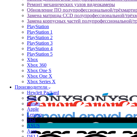
Ремонт механических узлов видеокамеры
Обновление ПО полупрофессиональной/трёхмарти
Замена матрицы CCD полупрофессиональной/трёх
Замена корпусных частей полупрофессиональной/т
PlayStation
PlayStation 1
PlayStation 2
PlayStation 3
PlayStation 4
PlayStation 5
Xbox
Xbox 360
Xbox One S
Xbox One X
Xbox Series X
Производители
Hewlett Packard
Sony
Canon
Apple
Lenovo
MSI
ASUS
Acer
DELL