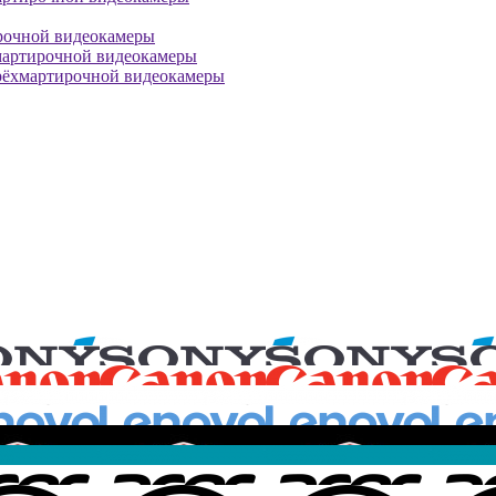
рочной видеокамеры
мартирочной видеокамеры
рёхмартирочной видеокамеры