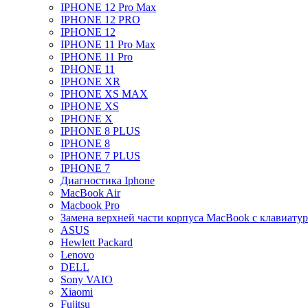
IPHONE 12 Pro Max
IPHONE 12 PRO
IPHONE 12
IPHONE 11 Pro Max
IPHONE 11 Pro
IPHONE 11
IPHONE XR
IPHONE XS MAX
IPHONE XS
IPHONE X
IPHONE 8 PLUS
IPHONE 8
IPHONE 7 PLUS
IPHONE 7
Диагностика Iphone
MacBook Air
Macbook Pro
Замена верхней части корпуса MacBook с клавиату
ASUS
Hewlett Packard
Lenovo
DELL
Sony VAIO
Xiaomi
Fujitsu