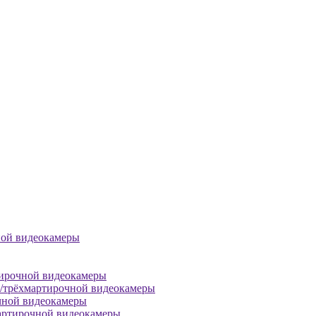
ной видеокамеры
тирочной видеокамеры
й/трёхмартирочной видеокамеры
чной видеокамеры
артирочной видеокамеры