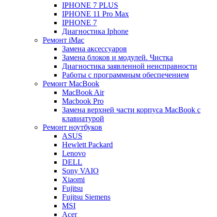
IPHONE 7 PLUS
IPHONE 11 Pro Max
IPHONE 7
Диагностика Iphone
Ремонт iMac
Замена аксессуаров
Замена блоков и модулей. Чистка
Диагностика заявленной неисправности
Работы с программным обеспечением
Ремонт MacBook
MacBook Air
Macbook Pro
Замена верхней части корпуса MacBook с
клавиатурой
Ремонт ноутбуков
ASUS
Hewlett Packard
Lenovo
DELL
Sony VAIO
Xiaomi
Fujitsu
Fujitsu Siemens
MSI
Acer