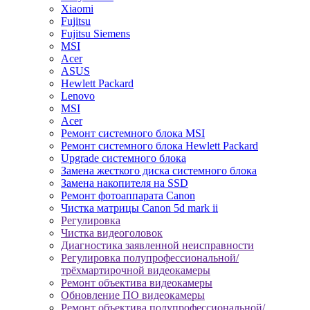
Xiaomi
Fujitsu
Fujitsu Siemens
MSI
Acer
ASUS
Hewlett Packard
Lenovo
MSI
Acer
Ремонт системного блока MSI
Ремонт системного блока Hewlett Packard
Upgrade системного блока
Замена жесткого диска системного блока
Замена накопителя на SSD
Ремонт фотоаппарата Canon
Чистка матрицы Canon 5d mark ii
Регулировка
Чистка видеоголовок
Диагностика заявленной неисправности
Регулировка полупрофессиональной/
трёхмартирочной видеокамеры
Ремонт объектива видеокамеры
Обновление ПО видеокамеры
Ремонт объектива полупрофессиональной/