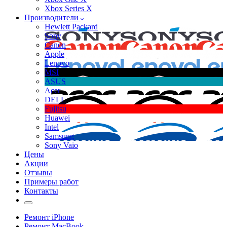
Xbox Series X
Производители
Hewlett Packard
Sony
Canon
Apple
Lenovo
MSI
ASUS
Acer
DELL
Fujitsu
Huawei
Intel
Samsung
Sony Vaio
Цены
Акции
Отзывы
Примеры работ
Контакты
Ремонт iPhone
Ремонт MacBook