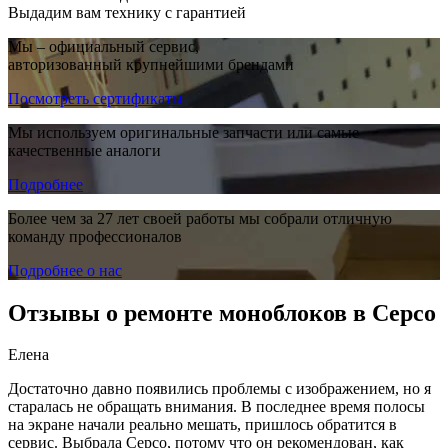
Выдадим вам технику с гарантией
Мы – официальный сервис,
авторизованный крупнейшими брендами
Посмотреть сертификаты
Мы используем оригинальные запчасти или самые
качественные аналоги
Подробнее
Более чем за 27 лет своей работы мы собрали отличную
команду профессионалов
Подробнее о нас
Отзывы о ремонте моноблоков в Серсо
Елена
Достаточно давно появились проблемы с изображением, но я
старалась не обращать внимания. В последнее время полосы
на экране начали реально мешать, пришлось обратится в
сервис. Выбрала Серсо, потому что он рекомендован, как