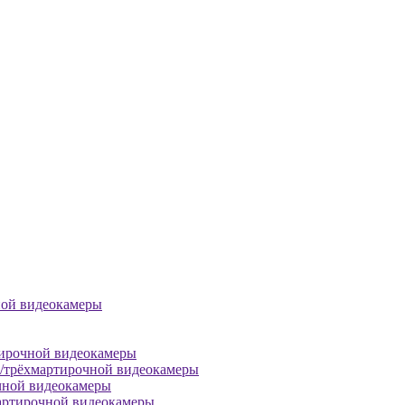
ной видеокамеры
тирочной видеокамеры
й/трёхмартирочной видеокамеры
чной видеокамеры
артирочной видеокамеры