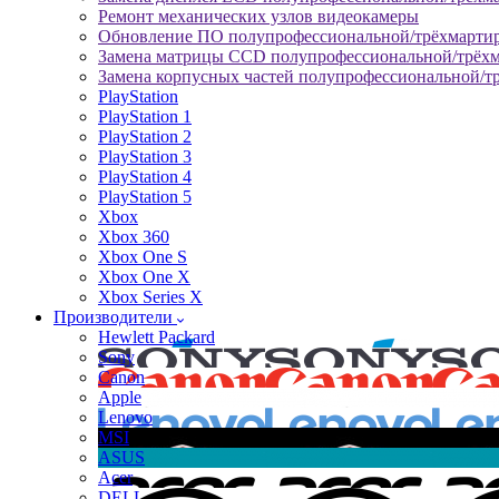
Ремонт механических узлов видеокамеры
Обновление ПО полупрофессиональной/трёхмарти
Замена матрицы CCD полупрофессиональной/трёх
Замена корпусных частей полупрофессиональной/т
PlayStation
PlayStation 1
PlayStation 2
PlayStation 3
PlayStation 4
PlayStation 5
Xbox
Xbox 360
Xbox One S
Xbox One X
Xbox Series X
Производители
Hewlett Packard
Sony
Canon
Apple
Lenovo
MSI
ASUS
Acer
DELL