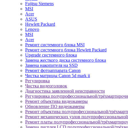
Fujitsu Siemens
MSI
Acer
ASUS
Hewlett Packard
Lenovo
MSI
Acer
Ремонт системного блока MSI
Ремонт системного блока Hewlett Packard
Upgrade системного блока
Замена жесткого диска системного блока
Замена накопителя на SSD
Ремонт фотоаппарата Canon
Чистка матрицы Canon 5d mark ii
Регулировка
Чистка видеоголовок
Диагностика заявленной неисправности
Регулировка полупрофессиональной/трёхмартироч
Ремонт объектива видеокамеры
Обновление ПО видеокамеры
Ремонт объектива полупрофессиональной/трёхмар
Ремонт механических узлов полупрофессионально
Ремонт платы полупрофессиональной/трёхмартиро
Замена дисплея LCD полупрофессиональной/трёхм