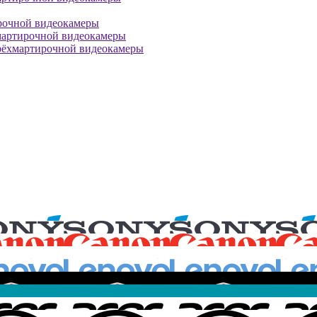
рочной видеокамеры
мартирочной видеокамеры
рёхмартирочной видеокамеры