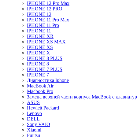
IPHONE 12 Pro Max
IPHONE 12 PRO
IPHONE 12
IPHONE 11 Pro Max
IPHONE 11 Pro
IPHONE 11
IPHONE XR
IPHONE XS MAX
IPHONE XS
IPHONE X
IPHONE 8 PLUS
IPHONE 8
IPHONE 7 PLUS
IPHONE 7
Диагностика Iphone
MacBook Air
Macbook Pro
Замена верхней части корпуса MacBook с клавиату
ASUS
Hewlett Packard
Lenovo
DELL
Sony VAIO
Xiaomi
Fujitsu