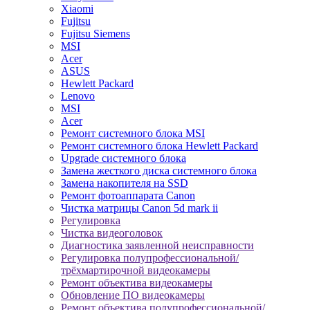
Xiaomi
Fujitsu
Fujitsu Siemens
MSI
Acer
ASUS
Hewlett Packard
Lenovo
MSI
Acer
Ремонт системного блока MSI
Ремонт системного блока Hewlett Packard
Upgrade системного блока
Замена жесткого диска системного блока
Замена накопителя на SSD
Ремонт фотоаппарата Canon
Чистка матрицы Canon 5d mark ii
Регулировка
Чистка видеоголовок
Диагностика заявленной неисправности
Регулировка полупрофессиональной/
трёхмартирочной видеокамеры
Ремонт объектива видеокамеры
Обновление ПО видеокамеры
Ремонт объектива полупрофессиональной/