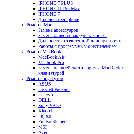
IPHONE 7 PLUS
IPHONE 11 Pro Max
IPHONE 7
Диагностика Iphone
Ремонт iMac
Замена аксессуаров
Замена блоков и модулей. Чистка
Диагностика заявленной неисправности
Работы с программным обеспечением
Ремонт MacBook
MacBook Air
Macbook Pro
Замена верхней части корпуса MacBook с
клавиатурой
Ремонт ноутбуков
ASUS
Hewlett Packard
Lenovo
DELL
Sony VAIO
Xiaomi
Fujitsu
Fujitsu Siemens
MSI
Acer