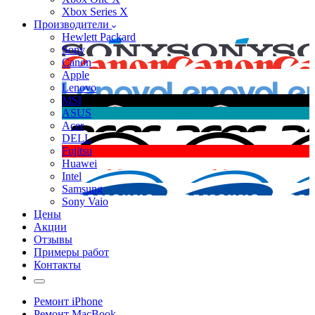
Xbox Series X
Производители
Hewlett Packard
Sony
Canon
Apple
Lenovo
MSI
ASUS
Acer
DELL
Fujitsu
Huawei
Intel
Samsung
Sony Vaio
Цены
Акции
Отзывы
Примеры работ
Контакты
Ремонт iPhone
Ремонт MacBook