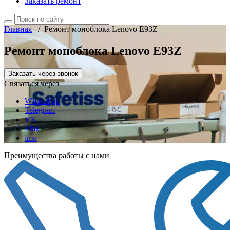
Заказать ремонт
Главная
/
Ремонт моноблока Lenovo E93Z
Ремонт моноблока Lenovo E93Z
Заказать через звонок
Связаться через
WhatsApp
Telegram
VK
Max
imo
Преимущества работы с нами