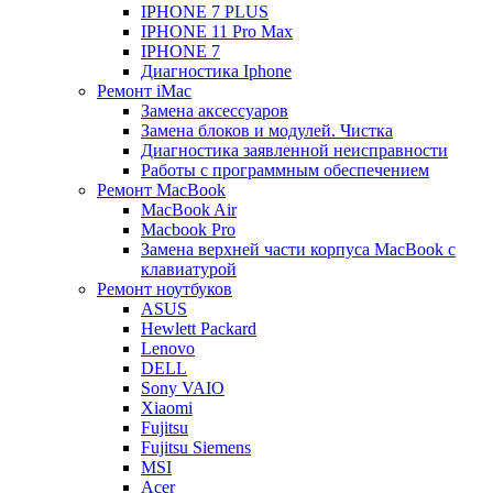
IPHONE 7 PLUS
IPHONE 11 Pro Max
IPHONE 7
Диагностика Iphone
Ремонт iMac
Замена аксессуаров
Замена блоков и модулей. Чистка
Диагностика заявленной неисправности
Работы с программным обеспечением
Ремонт MacBook
MacBook Air
Macbook Pro
Замена верхней части корпуса MacBook с
клавиатурой
Ремонт ноутбуков
ASUS
Hewlett Packard
Lenovo
DELL
Sony VAIO
Xiaomi
Fujitsu
Fujitsu Siemens
MSI
Acer