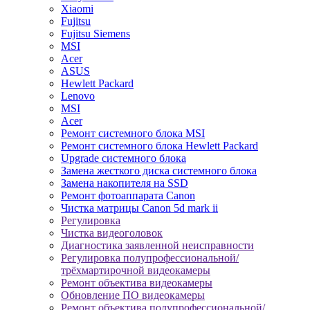
Xiaomi
Fujitsu
Fujitsu Siemens
MSI
Acer
ASUS
Hewlett Packard
Lenovo
MSI
Acer
Ремонт системного блока MSI
Ремонт системного блока Hewlett Packard
Upgrade системного блока
Замена жесткого диска системного блока
Замена накопителя на SSD
Ремонт фотоаппарата Canon
Чистка матрицы Canon 5d mark ii
Регулировка
Чистка видеоголовок
Диагностика заявленной неисправности
Регулировка полупрофессиональной/
трёхмартирочной видеокамеры
Ремонт объектива видеокамеры
Обновление ПО видеокамеры
Ремонт объектива полупрофессиональной/