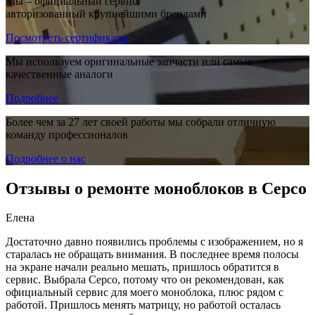
Мы – официальный сервис,
авторизованный крупнейшими брендами
Посмотреть сертификаты
Мы используем оригинальные запчасти или самые
качественные аналоги
Подробнее
Более чем за 27 лет своей работы мы собрали отличную
команду профессионалов
Подробнее о нас
Отзывы о ремонте моноблоков в Серсо
Елена
Достаточно давно появились проблемы с изображением, но я
старалась не обращать внимания. В последнее время полосы
на экране начали реально мешать, пришлось обратится в
сервис. Выбрала Серсо, потому что он рекомендован, как
официальный сервис для моего моноблока, плюс рядом с
работой. Пришлось менять матрицу, но работой осталась