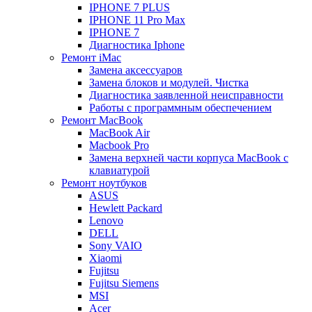
IPHONE 7 PLUS
IPHONE 11 Pro Max
IPHONE 7
Диагностика Iphone
Ремонт iMac
Замена аксессуаров
Замена блоков и модулей. Чистка
Диагностика заявленной неисправности
Работы с программным обеспечением
Ремонт MacBook
MacBook Air
Macbook Pro
Замена верхней части корпуса MacBook с
клавиатурой
Ремонт ноутбуков
ASUS
Hewlett Packard
Lenovo
DELL
Sony VAIO
Xiaomi
Fujitsu
Fujitsu Siemens
MSI
Acer