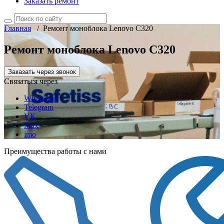
Заказать ремонт
Главная
/
Ремонт моноблока Lenovo C320
Ремонт моноблока Lenovo C320
Заказать через звонок
Связаться через
WhatsApp
Telegram
VK
Max
imo
Преимущества работы с нами