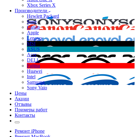
Xbox Series X
Производители
Hewlett Packard
Sony
Canon
Apple
Lenovo
MSI
ASUS
Acer
DELL
Fujitsu
Huawei
Intel
Samsung
Sony Vaio
Цены
Акции
Отзывы
Примеры работ
Контакты
Ремонт iPhone
Ремонт MacBook