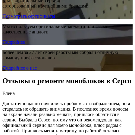
Мы – официальный сервис,
авторизованный крупнейшими брендами
Посмотреть сертификаты
Мы используем оригинальные запчасти или самые
качественные аналоги
Подробнее
Более чем за 27 лет своей работы мы собрали отличную
команду профессионалов
Подробнее о нас
Отзывы о ремонте моноблоков в Серсо
Елена
Достаточно давно появились проблемы с изображением, но я
старалась не обращать внимания. В последнее время полосы
на экране начали реально мешать, пришлось обратится в
сервис. Выбрала Серсо, потому что он рекомендован, как
официальный сервис для моего моноблока, плюс рядом с
работой. Пришлось менять матрицу, но работой осталась