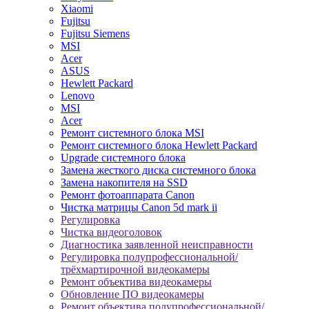
Xiaomi
Fujitsu
Fujitsu Siemens
MSI
Acer
ASUS
Hewlett Packard
Lenovo
MSI
Acer
Ремонт системного блока MSI
Ремонт системного блока Hewlett Packard
Upgrade системного блока
Замена жесткого диска системного блока
Замена накопителя на SSD
Ремонт фотоаппарата Canon
Чистка матрицы Canon 5d mark ii
Регулировка
Чистка видеоголовок
Диагностика заявленной неисправности
Регулировка полупрофессиональной/
трёхмартирочной видеокамеры
Ремонт объектива видеокамеры
Обновление ПО видеокамеры
Ремонт объектива полупрофессиональной/