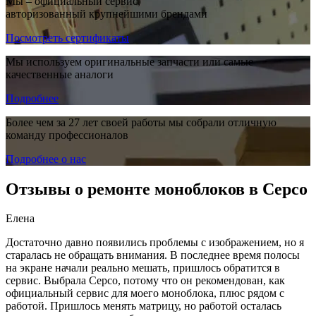
Мы – официальный сервис,
авторизованный крупнейшими брендами
Посмотреть сертификаты
Мы используем оригинальные запчасти или самые
качественные аналоги
Подробнее
Более чем за 27 лет своей работы мы собрали отличную
команду профессионалов
Подробнее о нас
Отзывы о ремонте моноблоков в Серсо
Елена
Достаточно давно появились проблемы с изображением, но я
старалась не обращать внимания. В последнее время полосы
на экране начали реально мешать, пришлось обратится в
сервис. Выбрала Серсо, потому что он рекомендован, как
официальный сервис для моего моноблока, плюс рядом с
работой. Пришлось менять матрицу, но работой осталась