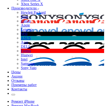
Xbox Series X
Производители
Hewlett Packard
Sony
Canon
Apple
Lenovo
MSI
ASUS
Acer
DELL
Fujitsu
Huawei
Intel
Samsung
Sony Vaio
Цены
Акции
Отзывы
Примеры работ
Контакты
Ремонт iPhone
Ремонт MacBook