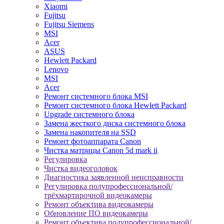
Xiaomi
Fujitsu
Fujitsu Siemens
MSI
Acer
ASUS
Hewlett Packard
Lenovo
MSI
Acer
Ремонт системного блока MSI
Ремонт системного блока Hewlett Packard
Upgrade системного блока
Замена жесткого диска системного блока
Замена накопителя на SSD
Ремонт фотоаппарата Canon
Чистка матрицы Canon 5d mark ii
Регулировка
Чистка видеоголовок
Диагностика заявленной неисправности
Регулировка полупрофессиональной/
трёхмартирочной видеокамеры
Ремонт объектива видеокамеры
Обновление ПО видеокамеры
Ремонт объектива полупрофессиональной/