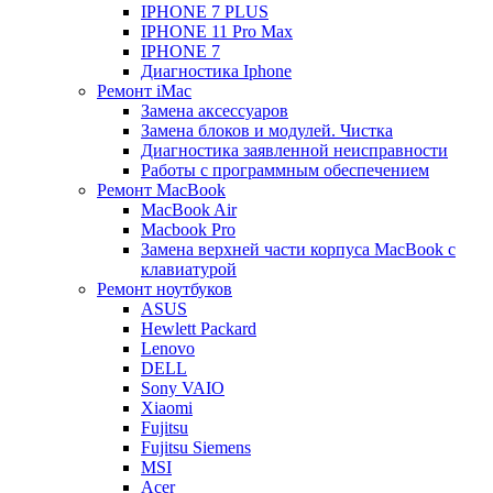
IPHONE 7 PLUS
IPHONE 11 Pro Max
IPHONE 7
Диагностика Iphone
Ремонт iMac
Замена аксессуаров
Замена блоков и модулей. Чистка
Диагностика заявленной неисправности
Работы с программным обеспечением
Ремонт MacBook
MacBook Air
Macbook Pro
Замена верхней части корпуса MacBook с
клавиатурой
Ремонт ноутбуков
ASUS
Hewlett Packard
Lenovo
DELL
Sony VAIO
Xiaomi
Fujitsu
Fujitsu Siemens
MSI
Acer