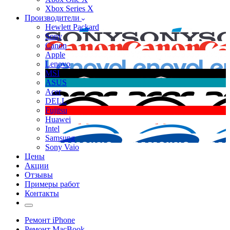
Xbox Series X
Производители
Hewlett Packard
Sony
Canon
Apple
Lenovo
MSI
ASUS
Acer
DELL
Fujitsu
Huawei
Intel
Samsung
Sony Vaio
Цены
Акции
Отзывы
Примеры работ
Контакты
Ремонт iPhone
Ремонт MacBook