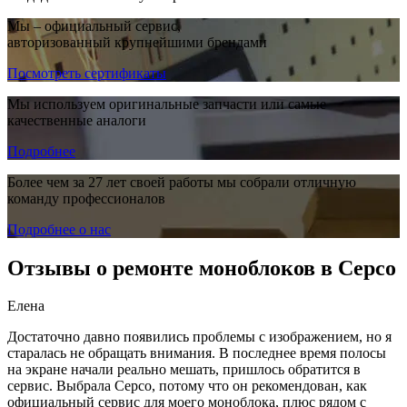
Мы – официальный сервис,
авторизованный крупнейшими брендами
Посмотреть сертификаты
Мы используем оригинальные запчасти или самые
качественные аналоги
Подробнее
Более чем за 27 лет своей работы мы собрали отличную
команду профессионалов
Подробнее о нас
Отзывы о ремонте моноблоков в Серсо
Елена
Достаточно давно появились проблемы с изображением, но я
старалась не обращать внимания. В последнее время полосы
на экране начали реально мешать, пришлось обратится в
сервис. Выбрала Серсо, потому что он рекомендован, как
официальный сервис для моего моноблока, плюс рядом с