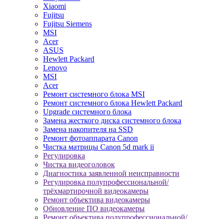
Xiaomi
Fujitsu
Fujitsu Siemens
MSI
Acer
ASUS
Hewlett Packard
Lenovo
MSI
Acer
Ремонт системного блока MSI
Ремонт системного блока Hewlett Packard
Upgrade системного блока
Замена жесткого диска системного блока
Замена накопителя на SSD
Ремонт фотоаппарата Canon
Чистка матрицы Canon 5d mark ii
Регулировка
Чистка видеоголовок
Диагностика заявленной неисправности
Регулировка полупрофессиональной/
трёхмартирочной видеокамеры
Ремонт объектива видеокамеры
Обновление ПО видеокамеры
Ремонт объектива полупрофессиональной/