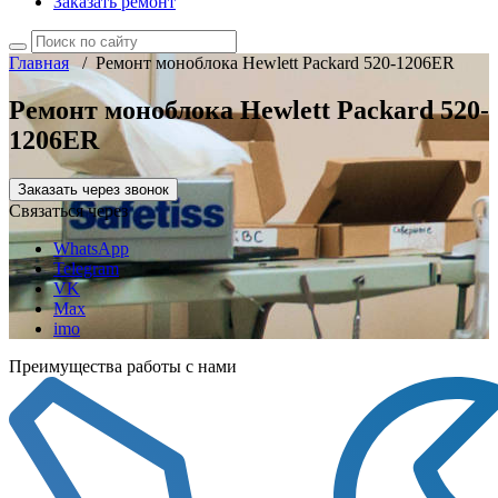
Заказать ремонт
Главная
/
Ремонт моноблока Hewlett Packard 520-1206ER
Ремонт моноблока Hewlett Packard 520-
1206ER
Заказать через звонок
Связаться через
WhatsApp
Telegram
VK
Max
imo
Преимущества работы с нами