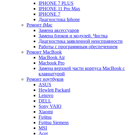
IPHONE 7 PLUS
IPHONE 11 Pro Max
IPHONE 7
Диагностика Iphone
Ремонт iMac
Замена аксессуаров
Замена блоков и модулей. Чистка
Диагностика заявленной неисправности
Работы с программным обеспечением
Ремонт MacBook
MacBook Air
Macbook Pro
Замена верхней части корпуса MacBook с
клавиатурой
Ремонт ноутбуков
ASUS
Hewlett Packard
Lenovo
DELL
Sony VAIO
Xiaomi
Fujitsu
Fujitsu Siemens
MSI
Acer