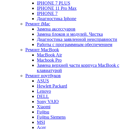
IPHONE 7 PLUS
IPHONE 11 Pro Max
IPHONE 7
Диагностика Iphone
Ремонт iMac
Замена аксессуаров
Замена блоков и модулей. Чистка
Диагностика заявленной неисправности
Работы с программным обеспечением
Ремонт MacBook
MacBook Air
Macbook Pro
Замена верхней части корпуса MacBook с
клавиатурой
Ремонт ноутбуков
ASUS
Hewlett Packard
Lenovo
DELL
Sony VAIO
Xiaomi
Fujitsu
Fujitsu Siemens
MSI
Acer