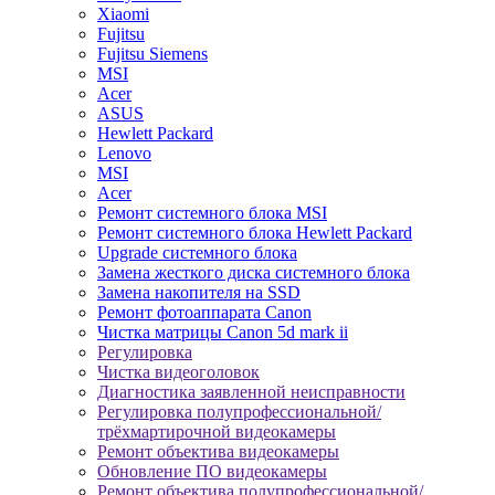
Xiaomi
Fujitsu
Fujitsu Siemens
MSI
Acer
ASUS
Hewlett Packard
Lenovo
MSI
Acer
Ремонт системного блока MSI
Ремонт системного блока Hewlett Packard
Upgrade системного блока
Замена жесткого диска системного блока
Замена накопителя на SSD
Ремонт фотоаппарата Canon
Чистка матрицы Canon 5d mark ii
Регулировка
Чистка видеоголовок
Диагностика заявленной неисправности
Регулировка полупрофессиональной/
трёхмартирочной видеокамеры
Ремонт объектива видеокамеры
Обновление ПО видеокамеры
Ремонт объектива полупрофессиональной/