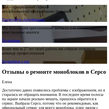
Мы – официальный сервис,
авторизованный крупнейшими брендами
Посмотреть сертификаты
Мы используем оригинальные запчасти или самые
качественные аналоги
Подробнее
Более чем за 27 лет своей работы мы собрали отличную
команду профессионалов
Подробнее о нас
Отзывы о ремонте моноблоков в Серсо
Елена
Достаточно давно появились проблемы с изображением, но я
старалась не обращать внимания. В последнее время полосы
на экране начали реально мешать, пришлось обратится в
сервис. Выбрала Серсо, потому что он рекомендован, как
официальный сервис для моего моноблока, плюс рядом с