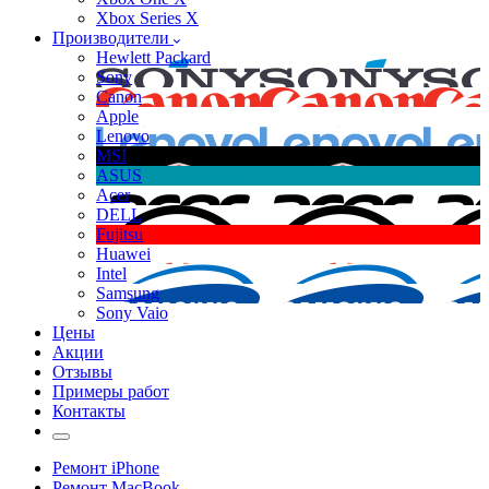
Xbox Series X
Производители
Hewlett Packard
Sony
Canon
Apple
Lenovo
MSI
ASUS
Acer
DELL
Fujitsu
Huawei
Intel
Samsung
Sony Vaio
Цены
Акции
Отзывы
Примеры работ
Контакты
Ремонт iPhone
Ремонт MacBook