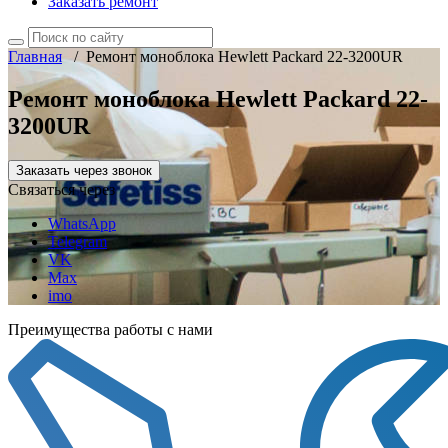
Заказать ремонт
Главная
/
Ремонт моноблока Hewlett Packard 22-3200UR
Ремонт моноблока Hewlett Packard 22-
3200UR
Заказать через звонок
Связаться через
WhatsApp
Telegram
VK
Max
imo
Преимущества работы с нами