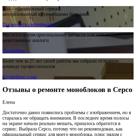
Мы – официальный сервис,
авторизованный крупнейшими брендами
Посмотреть сертификаты
Мы используем оригинальные запчасти или самые
качественные аналоги
Подробнее
Более чем за 27 лет своей работы мы собрали отличную
команду профессионалов
Подробнее о нас
Отзывы о ремонте моноблоков в Серсо
Елена
Достаточно давно появились проблемы с изображением, но я
старалась не обращать внимания. В последнее время полосы
на экране начали реально мешать, пришлось обратится в
сервис. Выбрала Серсо, потому что он рекомендован, как
официальный сервис для моего моноблока, плюс рядом с