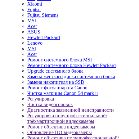
Xiaomi
Fujitsu
Fujitsu Siemens
MSI
Acer
ASUS
Hewlett Packard
Lenovo
MSI
Acer
Ремонт системного блока MSI
Ремонт системного блока Hewlett Packard
Upgrade системного блока
Замена жесткого диска системного блока
Замена накопителя на SSD
Ремонт фотоаппарата Canon
Чистка матрицы Canon 5d mark ii
Регулировка
Чистка видеоголовок
Диагностика заявленной неисправности
Регулировка полупрофессиональной/
трёхмартирочной видеокамеры
Ремонт объектива видеокамеры
Обновление ПО видеокамеры
Ремонт объектива полупрофессиональной/