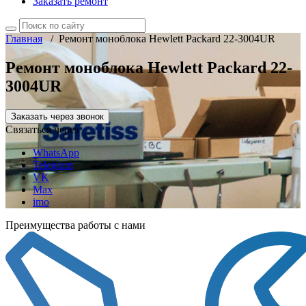
Заказать ремонт
Главная
/
Ремонт моноблока Hewlett Packard 22-3004UR
Ремонт моноблока Hewlett Packard 22-
3004UR
Заказать через звонок
Связаться через
WhatsApp
Telegram
VK
Max
imo
Преимущества работы с нами