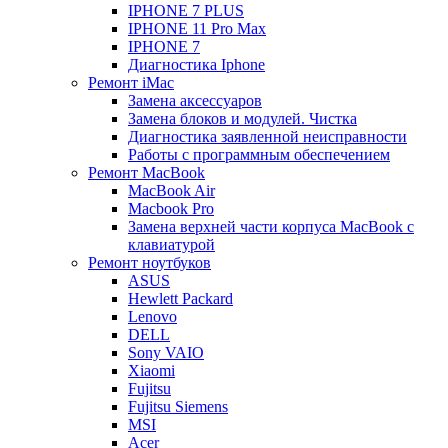
IPHONE 7 PLUS
IPHONE 11 Pro Max
IPHONE 7
Диагностика Iphone
Ремонт iMac
Замена аксессуаров
Замена блоков и модулей. Чистка
Диагностика заявленной неисправности
Работы с программным обеспечением
Ремонт MacBook
MacBook Air
Macbook Pro
Замена верхней части корпуса MacBook с
клавиатурой
Ремонт ноутбуков
ASUS
Hewlett Packard
Lenovo
DELL
Sony VAIO
Xiaomi
Fujitsu
Fujitsu Siemens
MSI
Acer