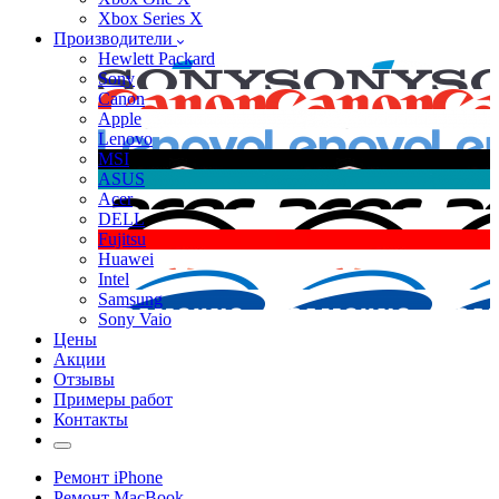
Xbox Series X
Производители
Hewlett Packard
Sony
Canon
Apple
Lenovo
MSI
ASUS
Acer
DELL
Fujitsu
Huawei
Intel
Samsung
Sony Vaio
Цены
Акции
Отзывы
Примеры работ
Контакты
Ремонт iPhone
Ремонт MacBook