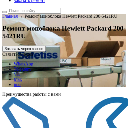
Заказать ремонт
Главная
/
Ремонт моноблока Hewlett Packard 200-5421RU
Ремонт моноблока Hewlett Packard 200-
5421RU
Заказать через звонок
Связаться через
WhatsApp
Telegram
VK
Max
imo
Преимущества работы с нами