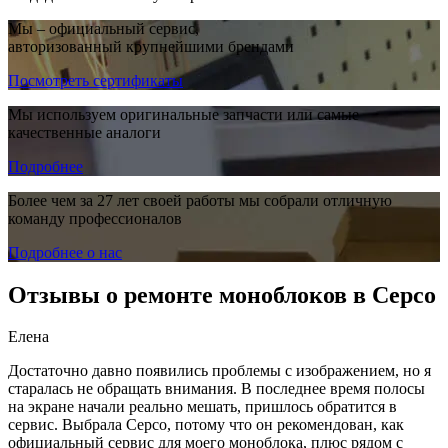
Мы – официальный сервис,
авторизованный крупнейшими брендами
Посмотреть сертификаты
Мы используем оригинальные запчасти или самые
качественные аналоги
Подробнее
Более чем за 27 лет своей работы мы собрали отличную
команду профессионалов
Подробнее о нас
Отзывы о ремонте моноблоков в Серсо
Елена
Достаточно давно появились проблемы с изображением, но я
старалась не обращать внимания. В последнее время полосы
на экране начали реально мешать, пришлось обратится в
сервис. Выбрала Серсо, потому что он рекомендован, как
официальный сервис для моего моноблока, плюс рядом с