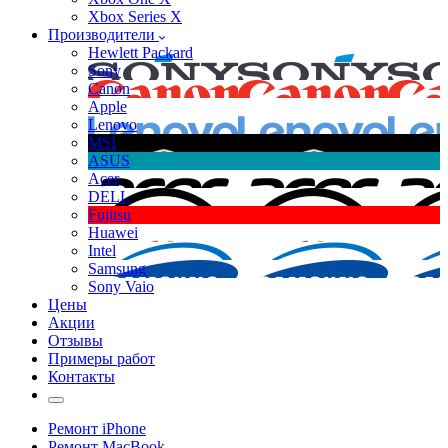
Xbox Series X
Производители
Hewlett Packard
Sony
Canon
Apple
Lenovo
MSI
ASUS
Acer
DELL
Fujitsu
Huawei
Intel
Samsung
Sony Vaio
Цены
Акции
Отзывы
Примеры работ
Контакты
Ремонт iPhone
Ремонт MacBook