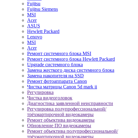
Fujitsu
Fujitsu Siemens
MSI
Acer
ASUS
Hewlett Packard
Lenovo
MSI
Acer
Ремонт системного блока MSI
Ремонт системного блока Hewlett Packard
Upgrade системного блока
Замена жесткого диска системного блока
Замена накопителя на SSD
Ремонт фотоаппарата Canon
Чистка матрицы Canon 5d mark ii
Регулировка
Чистка видеоголовок
Диагностика заявленной неисправности
Регулировка полупрофессиональной/
трёхмартирочной видеокамеры
Ремонт объектива видеокамеры
Обновление ПО видеокамеры
Ремонт объектива полупрофессиональной/
трёхмартирочной видеокамеры