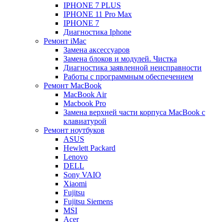
IPHONE 7 PLUS
IPHONE 11 Pro Max
IPHONE 7
Диагностика Iphone
Ремонт iMac
Замена аксессуаров
Замена блоков и модулей. Чистка
Диагностика заявленной неисправности
Работы с программным обеспечением
Ремонт MacBook
MacBook Air
Macbook Pro
Замена верхней части корпуса MacBook с
клавиатурой
Ремонт ноутбуков
ASUS
Hewlett Packard
Lenovo
DELL
Sony VAIO
Xiaomi
Fujitsu
Fujitsu Siemens
MSI
Acer