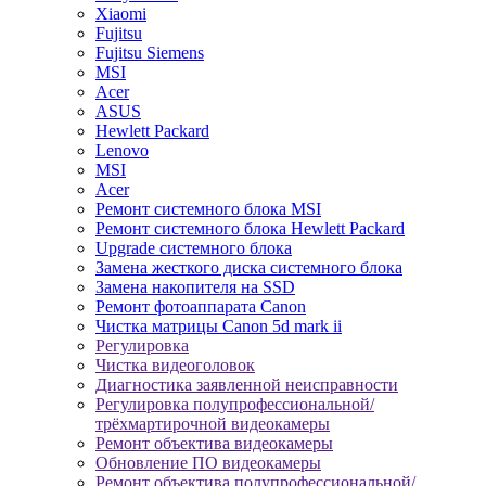
Xiaomi
Fujitsu
Fujitsu Siemens
MSI
Acer
ASUS
Hewlett Packard
Lenovo
MSI
Acer
Ремонт системного блока MSI
Ремонт системного блока Hewlett Packard
Upgrade системного блока
Замена жесткого диска системного блока
Замена накопителя на SSD
Ремонт фотоаппарата Canon
Чистка матрицы Canon 5d mark ii
Регулировка
Чистка видеоголовок
Диагностика заявленной неисправности
Регулировка полупрофессиональной/
трёхмартирочной видеокамеры
Ремонт объектива видеокамеры
Обновление ПО видеокамеры
Ремонт объектива полупрофессиональной/