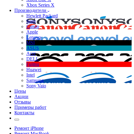
Xbox Series X
Производители
Hewlett Packard
Sony
Canon
Apple
Lenovo
MSI
ASUS
Acer
DELL
Fujitsu
Huawei
Intel
Samsung
Sony Vaio
Цены
Акции
Отзывы
Примеры работ
Контакты
Ремонт iPhone
Ремонт MacBook