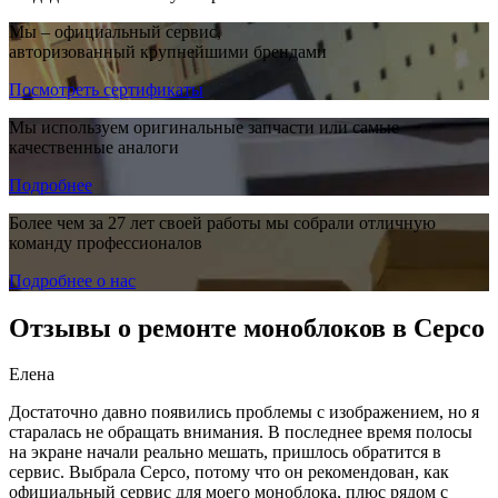
Мы – официальный сервис,
авторизованный крупнейшими брендами
Посмотреть сертификаты
Мы используем оригинальные запчасти или самые
качественные аналоги
Подробнее
Более чем за 27 лет своей работы мы собрали отличную
команду профессионалов
Подробнее о нас
Отзывы о ремонте моноблоков в Серсо
Елена
Достаточно давно появились проблемы с изображением, но я
старалась не обращать внимания. В последнее время полосы
на экране начали реально мешать, пришлось обратится в
сервис. Выбрала Серсо, потому что он рекомендован, как
официальный сервис для моего моноблока, плюс рядом с