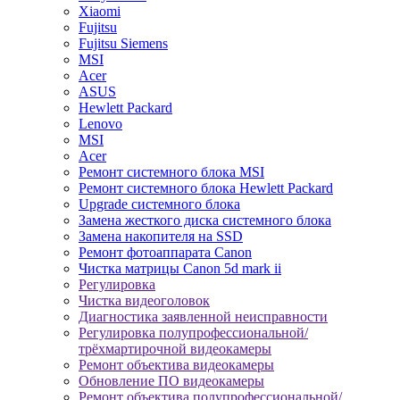
Xiaomi
Fujitsu
Fujitsu Siemens
MSI
Acer
ASUS
Hewlett Packard
Lenovo
MSI
Acer
Ремонт системного блока MSI
Ремонт системного блока Hewlett Packard
Upgrade системного блока
Замена жесткого диска системного блока
Замена накопителя на SSD
Ремонт фотоаппарата Canon
Чистка матрицы Canon 5d mark ii
Регулировка
Чистка видеоголовок
Диагностика заявленной неисправности
Регулировка полупрофессиональной/
трёхмартирочной видеокамеры
Ремонт объектива видеокамеры
Обновление ПО видеокамеры
Ремонт объектива полупрофессиональной/