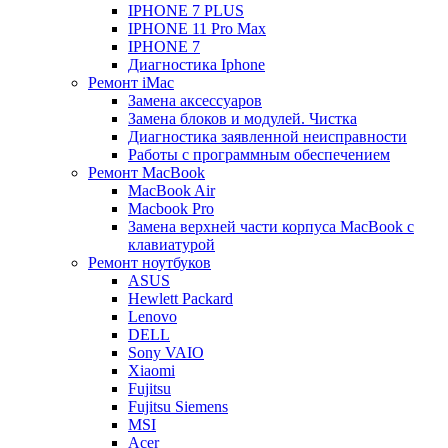
IPHONE 7 PLUS
IPHONE 11 Pro Max
IPHONE 7
Диагностика Iphone
Ремонт iMac
Замена аксессуаров
Замена блоков и модулей. Чистка
Диагностика заявленной неисправности
Работы с программным обеспечением
Ремонт MacBook
MacBook Air
Macbook Pro
Замена верхней части корпуса MacBook с
клавиатурой
Ремонт ноутбуков
ASUS
Hewlett Packard
Lenovo
DELL
Sony VAIO
Xiaomi
Fujitsu
Fujitsu Siemens
MSI
Acer