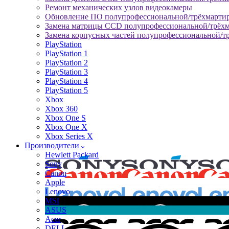
Ремонт механических узлов видеокамеры
Обновление ПО полупрофессиональной/трёхмарти
Замена матрицы CCD полупрофессиональной/трёх
Замена корпусных частей полупрофессиональной/т
PlayStation
PlayStation 1
PlayStation 2
PlayStation 3
PlayStation 4
PlayStation 5
Xbox
Xbox 360
Xbox One S
Xbox One X
Xbox Series X
Производители
Hewlett Packard
Sony
Canon
Apple
Lenovo
MSI
ASUS
Acer
DELL