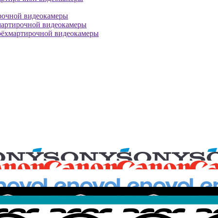
рочной видеокамеры
мартирочной видеокамеры
рёхмартирочной видеокамеры