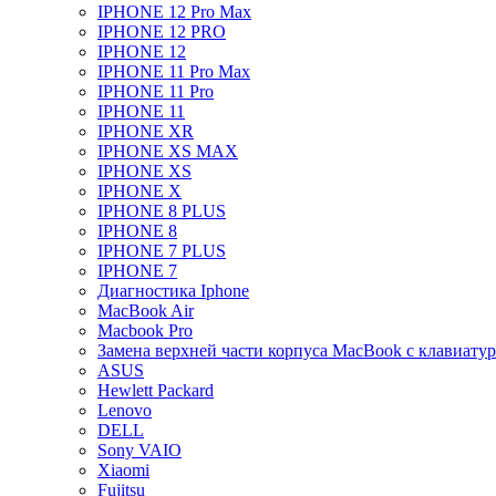
IPHONE 12 Pro Max
IPHONE 12 PRO
IPHONE 12
IPHONE 11 Pro Max
IPHONE 11 Pro
IPHONE 11
IPHONE XR
IPHONE XS MAX
IPHONE XS
IPHONE X
IPHONE 8 PLUS
IPHONE 8
IPHONE 7 PLUS
IPHONE 7
Диагностика Iphone
MacBook Air
Macbook Pro
Замена верхней части корпуса MacBook с клавиату
ASUS
Hewlett Packard
Lenovo
DELL
Sony VAIO
Xiaomi
Fujitsu