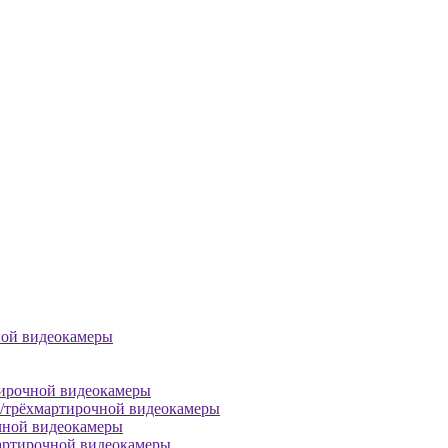
ной видеокамеры
тирочной видеокамеры
й/трёхмартирочной видеокамеры
чной видеокамеры
артирочной видеокамеры