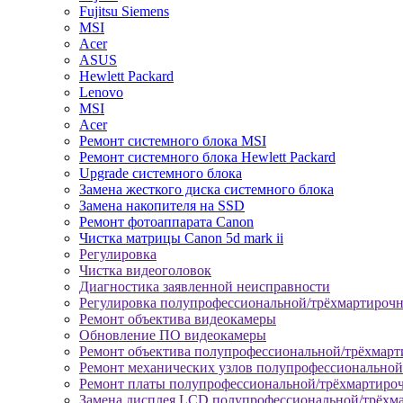
Fujitsu Siemens
MSI
Acer
ASUS
Hewlett Packard
Lenovo
MSI
Acer
Ремонт системного блока MSI
Ремонт системного блока Hewlett Packard
Upgrade системного блока
Замена жесткого диска системного блока
Замена накопителя на SSD
Ремонт фотоаппарата Canon
Чистка матрицы Canon 5d mark ii
Регулировка
Чистка видеоголовок
Диагностика заявленной неисправности
Регулировка полупрофессиональной/трёхмартироч
Ремонт объектива видеокамеры
Обновление ПО видеокамеры
Ремонт объектива полупрофессиональной/трёхмар
Ремонт механических узлов полупрофессионально
Ремонт платы полупрофессиональной/трёхмартиро
Замена дисплея LCD полупрофессиональной/трёхм