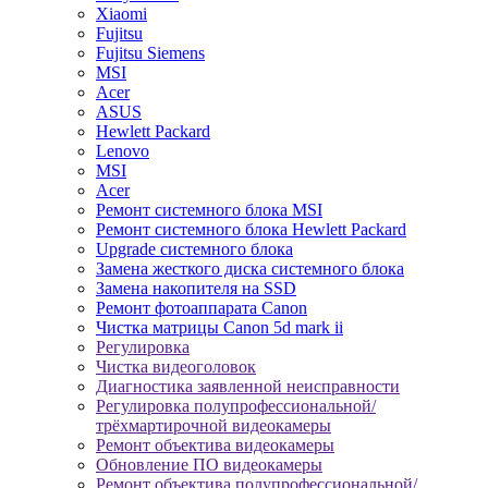
Xiaomi
Fujitsu
Fujitsu Siemens
MSI
Acer
ASUS
Hewlett Packard
Lenovo
MSI
Acer
Ремонт системного блока MSI
Ремонт системного блока Hewlett Packard
Upgrade системного блока
Замена жесткого диска системного блока
Замена накопителя на SSD
Ремонт фотоаппарата Canon
Чистка матрицы Canon 5d mark ii
Регулировка
Чистка видеоголовок
Диагностика заявленной неисправности
Регулировка полупрофессиональной/
трёхмартирочной видеокамеры
Ремонт объектива видеокамеры
Обновление ПО видеокамеры
Ремонт объектива полупрофессиональной/