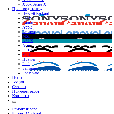
Xbox Series X
Производители
Hewlett Packard
Sony
Canon
Apple
Lenovo
MSI
ASUS
Acer
DELL
Fujitsu
Huawei
Intel
Samsung
Sony Vaio
Цены
Акции
Отзывы
Примеры работ
Контакты
Ремонт iPhone
Ремонт MacBook