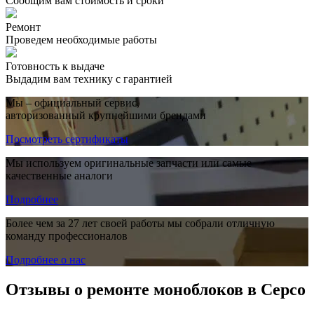
Сообщим вам стоимость и сроки
Ремонт
Проведем необходимые работы
Готовность к выдаче
Выдадим вам технику с гарантией
Мы – официальный сервис,
авторизованный крупнейшими брендами
Посмотреть сертификаты
Мы используем оригинальные запчасти или самые
качественные аналоги
Подробнее
Более чем за 27 лет своей работы мы собрали отличную
команду профессионалов
Подробнее о нас
Отзывы о ремонте моноблоков в Серсо