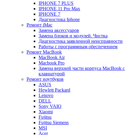
IPHONE 7 PLUS
IPHONE 11 Pro Max
IPHONE 7
Диагностика Iphone
Ремонт iMac
Замена аксессуаров
Замена блоков и модулей. Чистка
Диагностика заявленной неисправности
Работы с программным обеспечением
Ремонт MacBook
MacBook Air
Macbook Pro
Замена верхней части корпуса MacBook с
клавиатурой
Ремонт ноутбуков
ASUS
Hewlett Packard
Lenovo
DELL
Sony VAIO
Xiaomi
Fujitsu
Fujitsu Siemens
MSI
Acer