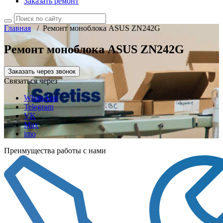
Заказать ремонт
Главная
/
Ремонт моноблока ASUS ZN242G
Ремонт моноблока ASUS ZN242G
Заказать через звонок
Связаться через
WhatsApp
Telegram
VK
Max
imo
Преимущества работы с нами