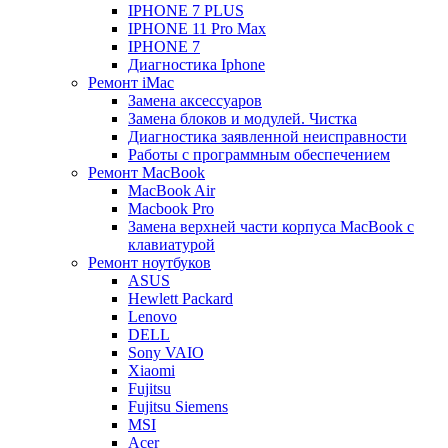
IPHONE 7 PLUS
IPHONE 11 Pro Max
IPHONE 7
Диагностика Iphone
Ремонт iMac
Замена аксессуаров
Замена блоков и модулей. Чистка
Диагностика заявленной неисправности
Работы с программным обеспечением
Ремонт MacBook
MacBook Air
Macbook Pro
Замена верхней части корпуса MacBook с
клавиатурой
Ремонт ноутбуков
ASUS
Hewlett Packard
Lenovo
DELL
Sony VAIO
Xiaomi
Fujitsu
Fujitsu Siemens
MSI
Acer