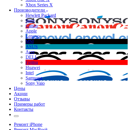
Xbox Series X
Производители
Hewlett Packard
Sony
Canon
Apple
Lenovo
MSI
ASUS
Acer
DELL
Fujitsu
Huawei
Intel
Samsung
Sony Vaio
Цены
Акции
Отзывы
Примеры работ
Контакты
Ремонт iPhone
Ремонт MacBook