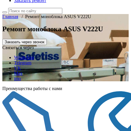
Заказать ремонт
Главная
/
Ремонт моноблока ASUS V222U
Ремонт моноблока ASUS V222U
Заказать через звонок
Связаться через
WhatsApp
Telegram
VK
Max
imo
Преимущества работы с нами