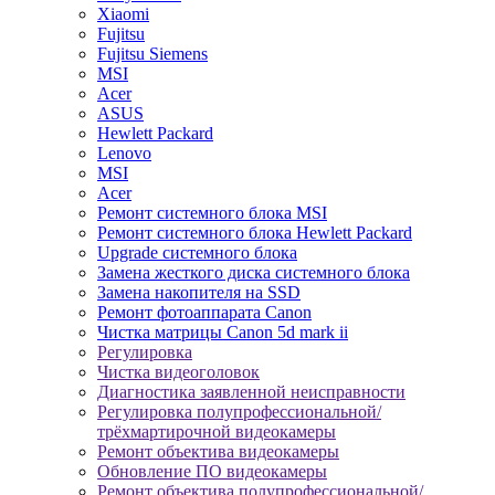
Xiaomi
Fujitsu
Fujitsu Siemens
MSI
Acer
ASUS
Hewlett Packard
Lenovo
MSI
Acer
Ремонт системного блока MSI
Ремонт системного блока Hewlett Packard
Upgrade системного блока
Замена жесткого диска системного блока
Замена накопителя на SSD
Ремонт фотоаппарата Canon
Чистка матрицы Canon 5d mark ii
Регулировка
Чистка видеоголовок
Диагностика заявленной неисправности
Регулировка полупрофессиональной/
трёхмартирочной видеокамеры
Ремонт объектива видеокамеры
Обновление ПО видеокамеры
Ремонт объектива полупрофессиональной/