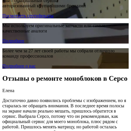
Мы – официальный сервис,
авторизованный крупнейшими брендами
Посмотреть сертификаты
Мы используем оригинальные запчасти или самые
качественные аналоги
Подробнее
Более чем за 27 лет своей работы мы собрали отличную
команду профессионалов
Подробнее о нас
Отзывы о ремонте моноблоков в Серсо
Елена
Достаточно давно появились проблемы с изображением, но я
старалась не обращать внимания. В последнее время полосы
на экране начали реально мешать, пришлось обратится в
сервис. Выбрала Серсо, потому что он рекомендован, как
официальный сервис для моего моноблока, плюс рядом с
работой. Пришлось менять матрицу, но работой осталась