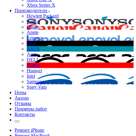
Xbox Series X
Производители
Hewlett Packard
Sony
Canon
Apple
Lenovo
MSI
ASUS
Acer
DELL
Fujitsu
Huawei
Intel
Samsung
Sony Vaio
Цены
Акции
Отзывы
Примеры работ
Контакты
Ремонт iPhone
Ремонт MacBook