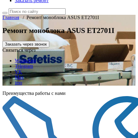
Заказать ремонт
Главная
/
Ремонт моноблока ASUS ET2701I
Ремонт моноблока ASUS ET2701I
Заказать через звонок
Связаться через
WhatsApp
Telegram
VK
Max
imo
Преимущества работы с нами