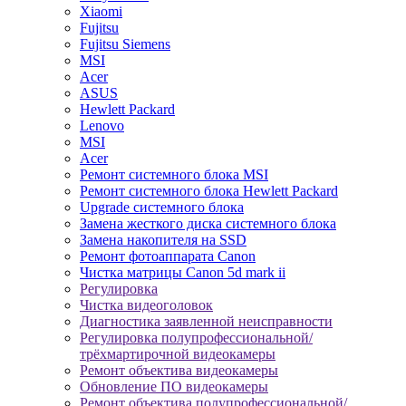
Xiaomi
Fujitsu
Fujitsu Siemens
MSI
Acer
ASUS
Hewlett Packard
Lenovo
MSI
Acer
Ремонт системного блока MSI
Ремонт системного блока Hewlett Packard
Upgrade системного блока
Замена жесткого диска системного блока
Замена накопителя на SSD
Ремонт фотоаппарата Canon
Чистка матрицы Canon 5d mark ii
Регулировка
Чистка видеоголовок
Диагностика заявленной неисправности
Регулировка полупрофессиональной/
трёхмартирочной видеокамеры
Ремонт объектива видеокамеры
Обновление ПО видеокамеры
Ремонт объектива полупрофессиональной/