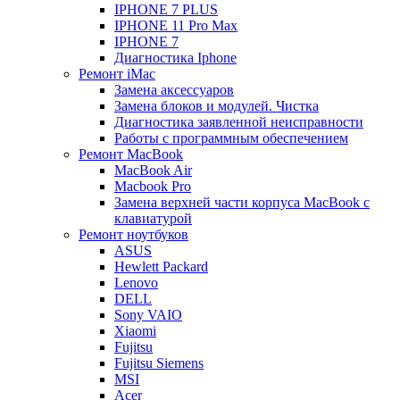
IPHONE 7 PLUS
IPHONE 11 Pro Max
IPHONE 7
Диагностика Iphone
Ремонт iMac
Замена аксессуаров
Замена блоков и модулей. Чистка
Диагностика заявленной неисправности
Работы с программным обеспечением
Ремонт MacBook
MacBook Air
Macbook Pro
Замена верхней части корпуса MacBook с
клавиатурой
Ремонт ноутбуков
ASUS
Hewlett Packard
Lenovo
DELL
Sony VAIO
Xiaomi
Fujitsu
Fujitsu Siemens
MSI
Acer