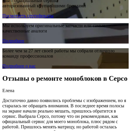
Мы – официальный сервис,
авторизованный крупнейшими брендами
Посмотреть сертификаты
Мы используем оригинальные запчасти или самые
качественные аналоги
Подробнее
Более чем за 27 лет своей работы мы собрали отличную
команду профессионалов
Подробнее о нас
Отзывы о ремонте моноблоков в Серсо
Елена
Достаточно давно появились проблемы с изображением, но я
старалась не обращать внимания. В последнее время полосы
на экране начали реально мешать, пришлось обратится в
сервис. Выбрала Серсо, потому что он рекомендован, как
официальный сервис для моего моноблока, плюс рядом с
работой. Пришлось менять матрицу, но работой осталась