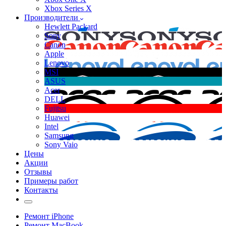
Xbox Series X
Производители
Hewlett Packard
Sony
Canon
Apple
Lenovo
MSI
ASUS
Acer
DELL
Fujitsu
Huawei
Intel
Samsung
Sony Vaio
Цены
Акции
Отзывы
Примеры работ
Контакты
Ремонт iPhone
Ремонт MacBook