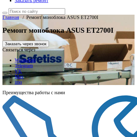
Заказать ремонт
Главная
/
Ремонт моноблока ASUS ET2700I
Ремонт моноблока ASUS ET2700I
Заказать через звонок
Связаться через
WhatsApp
Telegram
VK
Max
imo
Преимущества работы с нами