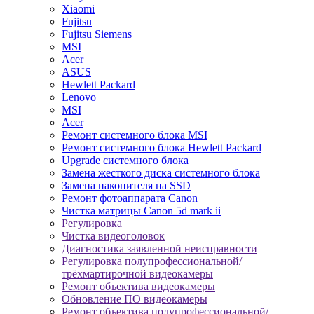
Xiaomi
Fujitsu
Fujitsu Siemens
MSI
Acer
ASUS
Hewlett Packard
Lenovo
MSI
Acer
Ремонт системного блока MSI
Ремонт системного блока Hewlett Packard
Upgrade системного блока
Замена жесткого диска системного блока
Замена накопителя на SSD
Ремонт фотоаппарата Canon
Чистка матрицы Canon 5d mark ii
Регулировка
Чистка видеоголовок
Диагностика заявленной неисправности
Регулировка полупрофессиональной/
трёхмартирочной видеокамеры
Ремонт объектива видеокамеры
Обновление ПО видеокамеры
Ремонт объектива полупрофессиональной/