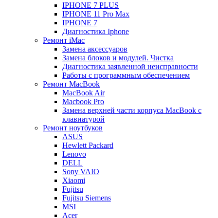
IPHONE 7 PLUS
IPHONE 11 Pro Max
IPHONE 7
Диагностика Iphone
Ремонт iMac
Замена аксессуаров
Замена блоков и модулей. Чистка
Диагностика заявленной неисправности
Работы с программным обеспечением
Ремонт MacBook
MacBook Air
Macbook Pro
Замена верхней части корпуса MacBook с
клавиатурой
Ремонт ноутбуков
ASUS
Hewlett Packard
Lenovo
DELL
Sony VAIO
Xiaomi
Fujitsu
Fujitsu Siemens
MSI
Acer