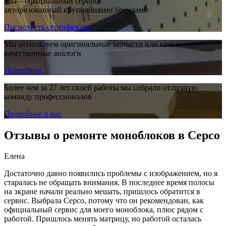
Мы – официальный сервис,
авторизованный крупнейшими брендами
Посмотреть сертификаты
Мы используем оригинальные запчасти или самые
качественные аналоги
Подробнее
Более чем за 27 лет своей работы мы собрали отличную
команду профессионалов
Подробнее о нас
Отзывы о ремонте моноблоков в Серсо
Елена
Достаточно давно появились проблемы с изображением, но я
старалась не обращать внимания. В последнее время полосы
на экране начали реально мешать, пришлось обратится в
сервис. Выбрала Серсо, потому что он рекомендован, как
официальный сервис для моего моноблока, плюс рядом с
работой. Пришлось менять матрицу, но работой осталась