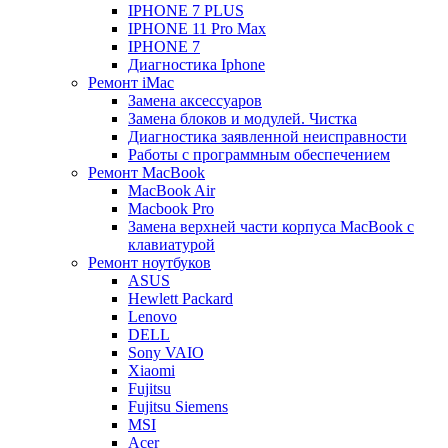
IPHONE 7 PLUS
IPHONE 11 Pro Max
IPHONE 7
Диагностика Iphone
Ремонт iMac
Замена аксессуаров
Замена блоков и модулей. Чистка
Диагностика заявленной неисправности
Работы с программным обеспечением
Ремонт MacBook
MacBook Air
Macbook Pro
Замена верхней части корпуса MacBook с
клавиатурой
Ремонт ноутбуков
ASUS
Hewlett Packard
Lenovo
DELL
Sony VAIO
Xiaomi
Fujitsu
Fujitsu Siemens
MSI
Acer