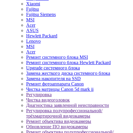
Xiaomi
Fujitsu
Fujitsu Siemens
MSI
Acer
ASUS
Hewlett Packard
Lenovo
MSI
Acer
Ремонт системного блока MSI
Ремонт системного блока Hewlett Packard
Upgrade системного блока
Замена жесткого диска системного блока
Замена накопителя на SSD
Ремонт фотоаппарата Canon
Чистка матрицы Canon 5d mark ii
Регулировка
Чистка видеоголовок
Диагностика заявленной неисправности
Регулировка полупрофессиональной/
трёхмартирочной видеокамеры
Ремонт объектива видеокамеры
Обновление ПО видеокамеры
Ремонт объектива полупрофессиональной/