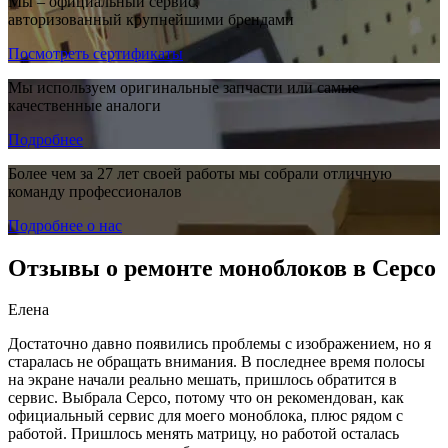
Мы – официальный сервис,
авторизованный крупнейшими брендами
Посмотреть сертификаты
Мы используем оригинальные запчасти или самые
качественные аналоги
Подробнее
Более чем за 27 лет своей работы мы собрали отличную
команду профессионалов
Подробнее о нас
Отзывы о ремонте моноблоков в Серсо
Елена
Достаточно давно появились проблемы с изображением, но я
старалась не обращать внимания. В последнее время полосы
на экране начали реально мешать, пришлось обратится в
сервис. Выбрала Серсо, потому что он рекомендован, как
официальный сервис для моего моноблока, плюс рядом с
работой. Пришлось менять матрицу, но работой осталась