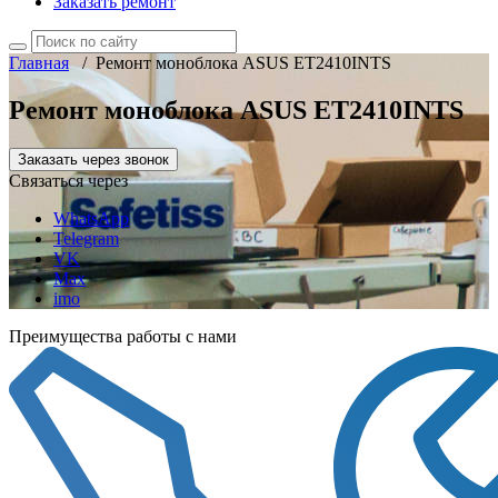
Заказать ремонт
Главная
/
Ремонт моноблока ASUS ET2410INTS
Ремонт моноблока ASUS ET2410INTS
Заказать через звонок
Связаться через
WhatsApp
Telegram
VK
Max
imo
Преимущества работы с нами