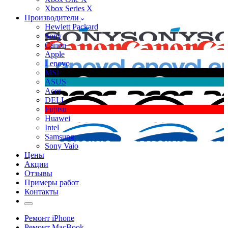
Xbox Series X
Производители
Hewlett Packard
Sony
Canon
Apple
Lenovo
MSI
ASUS
Acer
DELL
Fujitsu
Huawei
Intel
Samsung
Sony Vaio
Цены
Акции
Отзывы
Примеры работ
Контакты
Ремонт iPhone
Ремонт MacBook