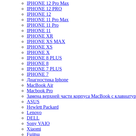
IPHONE 12 Pro Max
IPHONE 12 PRO
IPHONE 12
IPHONE 11 Pro Max
IPHONE 11 Pro
IPHONE 11
IPHONE XR
IPHONE XS MAX
IPHONE XS
IPHONE X
IPHONE 8 PLUS
IPHONE 8
IPHONE 7 PLUS
IPHONE 7
Диагностика Iphone
MacBook Air
Macbook Pro
Замена верхней части корпуса MacBook с клавиату
ASUS
Hewlett Packard
Lenovo
DELL
Sony VAIO
Xiaomi
Fujitsu