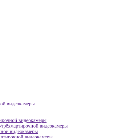
ной видеокамеры
тирочной видеокамеры
й/трёхмартирочной видеокамеры
чной видеокамеры
артирочной видеокамеры