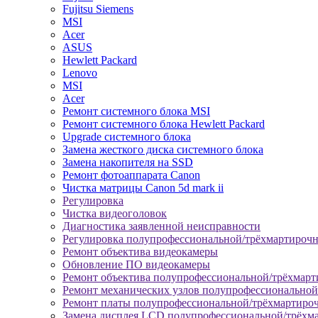
Fujitsu Siemens
MSI
Acer
ASUS
Hewlett Packard
Lenovo
MSI
Acer
Ремонт системного блока MSI
Ремонт системного блока Hewlett Packard
Upgrade системного блока
Замена жесткого диска системного блока
Замена накопителя на SSD
Ремонт фотоаппарата Canon
Чистка матрицы Canon 5d mark ii
Регулировка
Чистка видеоголовок
Диагностика заявленной неисправности
Регулировка полупрофессиональной/трёхмартироч
Ремонт объектива видеокамеры
Обновление ПО видеокамеры
Ремонт объектива полупрофессиональной/трёхмар
Ремонт механических узлов полупрофессионально
Ремонт платы полупрофессиональной/трёхмартиро
Замена дисплея LCD полупрофессиональной/трёхм