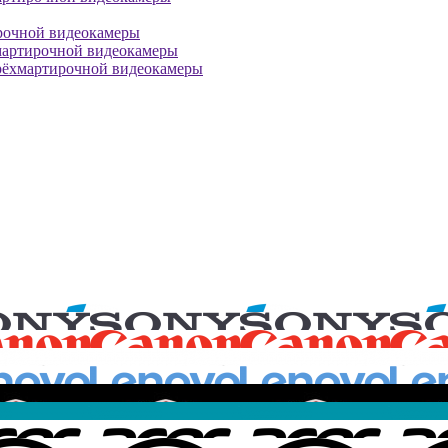
рочной видеокамеры
мартирочной видеокамеры
рёхмартирочной видеокамеры