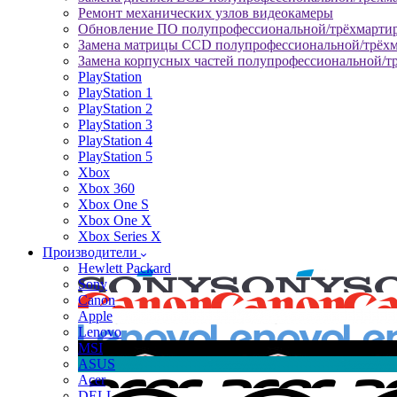
Ремонт механических узлов видеокамеры
Обновление ПО полупрофессиональной/трёхмарти
Замена матрицы CCD полупрофессиональной/трёх
Замена корпусных частей полупрофессиональной/т
PlayStation
PlayStation 1
PlayStation 2
PlayStation 3
PlayStation 4
PlayStation 5
Xbox
Xbox 360
Xbox One S
Xbox One X
Xbox Series X
Производители
Hewlett Packard
Sony
Canon
Apple
Lenovo
MSI
ASUS
Acer
DELL