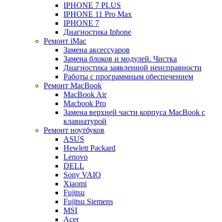
IPHONE 7 PLUS
IPHONE 11 Pro Max
IPHONE 7
Диагностика Iphone
Ремонт iMac
Замена аксессуаров
Замена блоков и модулей. Чистка
Диагностика заявленной неисправности
Работы с программным обеспечением
Ремонт MacBook
MacBook Air
Macbook Pro
Замена верхней части корпуса MacBook с
клавиатурой
Ремонт ноутбуков
ASUS
Hewlett Packard
Lenovo
DELL
Sony VAIO
Xiaomi
Fujitsu
Fujitsu Siemens
MSI
Acer