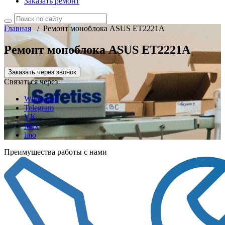
Заказать ремонт
Главная
/
Ремонт моноблока ASUS ET2221A
Ремонт моноблока ASUS ET2221A
Заказать через звонок
Связаться через
WhatsApp
Telegram
VK
Max
imo
Преимущества работы с нами