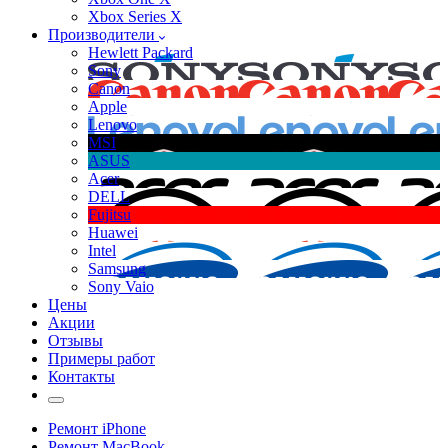
Xbox Series X
Производители
Hewlett Packard
Sony
Canon
Apple
Lenovo
MSI
ASUS
Acer
DELL
Fujitsu
Huawei
Intel
Samsung
Sony Vaio
Цены
Акции
Отзывы
Примеры работ
Контакты
Ремонт iPhone
Ремонт MacBook