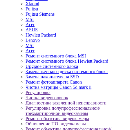
Xiaomi
Fujitsu
Fujitsu Siemens
MSI
Acer
ASUS
Hewlett Packard
Lenovo
MSI
Acer
Ремонт системного блока MSI
Ремонт системного блока Hewlett Packard
Upgrade системного блока
Замена жесткого диска системного блока
Замена накопителя на SSD
Ремонт фотоаппарата Canon
Чистка матрицы Canon 5d mark ii
Регулировка
Чистка видеоголовок
Диагностика заявленной неисправности
Регулировка полупрофессиональной/
трёхмартирочной видеокамеры
Ремонт объектива видеокамеры
Обновление ПО видеокамеры
Ремонт объектива полупрофессиональной/