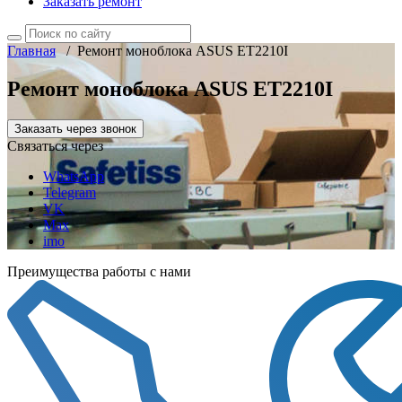
Заказать ремонт
Главная
/
Ремонт моноблока ASUS ET2210I
Ремонт моноблока ASUS ET2210I
Заказать через звонок
Связаться через
WhatsApp
Telegram
VK
Max
imo
Преимущества работы с нами