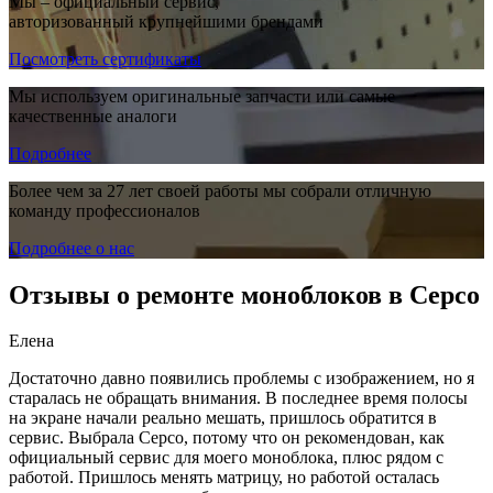
Мы – официальный сервис,
авторизованный крупнейшими брендами
Посмотреть сертификаты
Мы используем оригинальные запчасти или самые
качественные аналоги
Подробнее
Более чем за 27 лет своей работы мы собрали отличную
команду профессионалов
Подробнее о нас
Отзывы о ремонте моноблоков в Серсо
Елена
Достаточно давно появились проблемы с изображением, но я
старалась не обращать внимания. В последнее время полосы
на экране начали реально мешать, пришлось обратится в
сервис. Выбрала Серсо, потому что он рекомендован, как
официальный сервис для моего моноблока, плюс рядом с
работой. Пришлось менять матрицу, но работой осталась