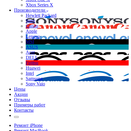
Xbox Series X
Производители
Hewlett Packard
Sony
Canon
Apple
Lenovo
MSI
ASUS
Acer
DELL
Fujitsu
Huawei
Intel
Samsung
Sony Vaio
Цены
Акции
Отзывы
Примеры работ
Контакты
Ремонт iPhone
Ремонт MacBook