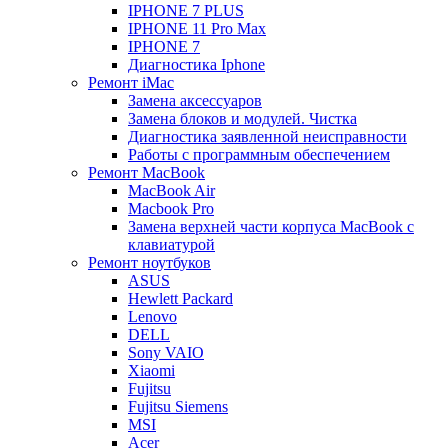
IPHONE 7 PLUS
IPHONE 11 Pro Max
IPHONE 7
Диагностика Iphone
Ремонт iMac
Замена аксессуаров
Замена блоков и модулей. Чистка
Диагностика заявленной неисправности
Работы с программным обеспечением
Ремонт MacBook
MacBook Air
Macbook Pro
Замена верхней части корпуса MacBook с
клавиатурой
Ремонт ноутбуков
ASUS
Hewlett Packard
Lenovo
DELL
Sony VAIO
Xiaomi
Fujitsu
Fujitsu Siemens
MSI
Acer