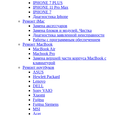
IPHONE 7 PLUS
IPHONE 11 Pro Max
IPHONE 7
Диагностика Iphone
Ремонт iMac
Замена аксессуаров
Замена блоков и модулей. Чистка
Диагностика заявленной неисправности
Работы с программным обеспечением
Ремонт MacBook
MacBook Air
Macbook Pro
Замена верхней части корпуса MacBook с
клавиатурой
Ремонт ноутбуков
ASUS
Hewlett Packard
Lenovo
DELL
Sony VAIO
Xiaomi
Fujitsu
Fujitsu Siemens
MSI
Acer