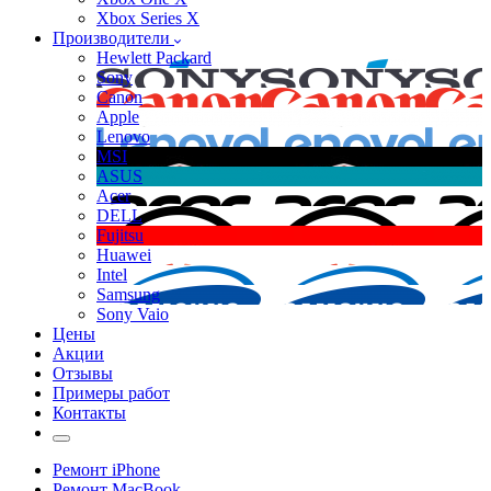
Xbox Series X
Производители
Hewlett Packard
Sony
Canon
Apple
Lenovo
MSI
ASUS
Acer
DELL
Fujitsu
Huawei
Intel
Samsung
Sony Vaio
Цены
Акции
Отзывы
Примеры работ
Контакты
Ремонт iPhone
Ремонт MacBook