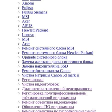
Xiaomi
Fujitsu
Fujitsu Siemens
MSI
Acer
ASUS
Hewlett Packard
Lenovo
MSI
Acer
Ремонт системного блока MSI
Ремонт системного блока Hewlett Packard
Upgrade системного блока
Замена жесткого диска системного блока
Замена накопителя на SSD
Ремонт фотоаппарата Canon
Чистка матрицы Canon 5d mark ii
Регулировка
Чистка видеоголовок
Диагностика заявленной неисправности
Регулировка полупрофессиональной/
трёхмартирочной видеокамеры
Ремонт объектива видеокамеры
Обновление ПО видеокамеры
Ремонт объектива полупрофессиональной/