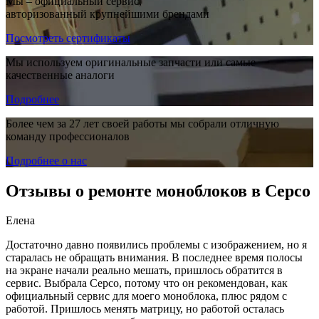
Мы – официальный сервис,
авторизованный крупнейшими брендами
Посмотреть сертификаты
Мы используем оригинальные запчасти или самые
качественные аналоги
Подробнее
Более чем за 27 лет своей работы мы собрали отличную
команду профессионалов
Подробнее о нас
Отзывы о ремонте моноблоков в Серсо
Елена
Достаточно давно появились проблемы с изображением, но я
старалась не обращать внимания. В последнее время полосы
на экране начали реально мешать, пришлось обратится в
сервис. Выбрала Серсо, потому что он рекомендован, как
официальный сервис для моего моноблока, плюс рядом с
работой. Пришлось менять матрицу, но работой осталась