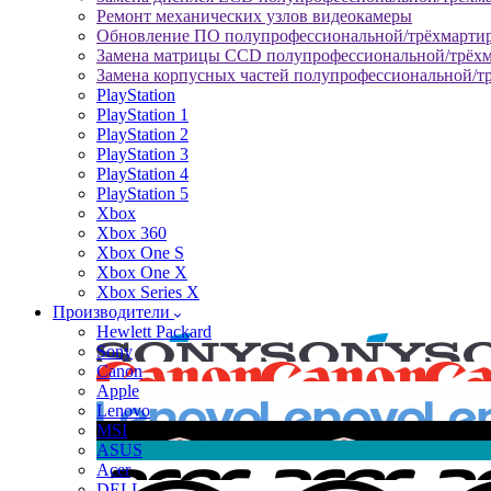
Ремонт механических узлов видеокамеры
Обновление ПО полупрофессиональной/трёхмарти
Замена матрицы CCD полупрофессиональной/трёх
Замена корпусных частей полупрофессиональной/т
PlayStation
PlayStation 1
PlayStation 2
PlayStation 3
PlayStation 4
PlayStation 5
Xbox
Xbox 360
Xbox One S
Xbox One X
Xbox Series X
Производители
Hewlett Packard
Sony
Canon
Apple
Lenovo
MSI
ASUS
Acer
DELL