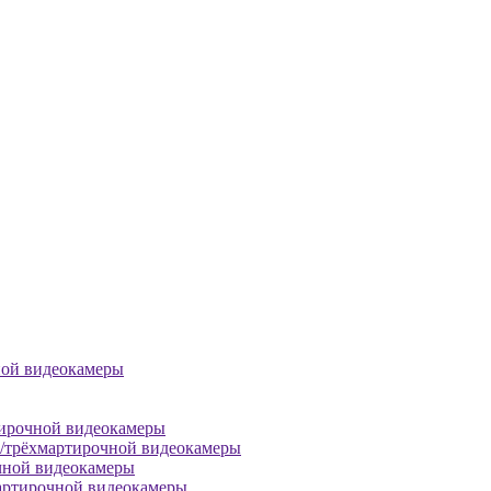
ной видеокамеры
тирочной видеокамеры
й/трёхмартирочной видеокамеры
чной видеокамеры
артирочной видеокамеры