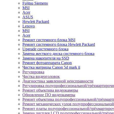
Fujitsu Siemens
MSI
Acer
ASUS
Hewlett Packard
Lenovo
MSI
Acer
Ремонт системного блока MSI
Ремонт системного блока Hewlett Packard
Upgrade системного блока
Замена жесткого диска системного блока
Замена накопителя на SSD
Ремонт фотоаппарата Canon
Чистка матрицы Canon 5d mark ii
Регулировка
Чистка видеоголовок
Диагностика заявленной неисправности
Регулировка полупрофессиональной/трёхмартироч
Ремонт объектива видеокамеры
Обновление ПО видеокамеры
Ремонт объектива полупрофессиональной/трёхмар
Ремонт механических узлов полупрофессионально
Ремонт платы полупрофессиональной/трёхмартиро
Замена дисплея LCD полупрофессиональной/трёхм