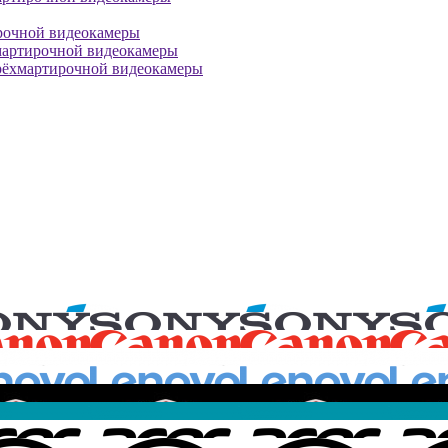
рочной видеокамеры
мартирочной видеокамеры
рёхмартирочной видеокамеры