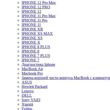
IPHONE 12 Pro Max
IPHONE 12 PRO
IPHONE 12
IPHONE 11 Pro Max
IPHONE 11 Pro
IPHONE 11
IPHONE XR
IPHONE XS MAX
IPHONE XS
IPHONE X
IPHONE 8 PLUS
IPHONE 8
IPHONE 7 PLUS
IPHONE 7
Диагностика Iphone
MacBook Air
Macbook Pro
Замена верхней части корпуса MacBook с клавиату
ASUS
Hewlett Packard
Lenovo
DELL
Sony VAIO
Xiaomi
Fujitsu