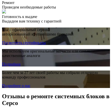
Ремонт
Проведем необходимые работы
Готовность к выдаче
Выдадим вам технику с гарантией
Мы – официальный сервис,
авторизованный крупнейшими брендами
Посмотреть сертификаты
Мы используем оригинальные запчасти или самые
качественные аналоги
Подробнее
Более чем за 27 лет своей работы мы собрали отличную
команду профессионалов
Подробнее о нас
Отзывы о ремонте системных блоков в
Серсо