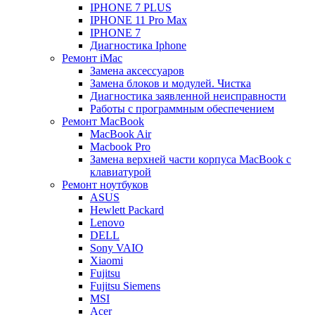
IPHONE 7 PLUS
IPHONE 11 Pro Max
IPHONE 7
Диагностика Iphone
Ремонт iMac
Замена аксессуаров
Замена блоков и модулей. Чистка
Диагностика заявленной неисправности
Работы с программным обеспечением
Ремонт MacBook
MacBook Air
Macbook Pro
Замена верхней части корпуса MacBook с
клавиатурой
Ремонт ноутбуков
ASUS
Hewlett Packard
Lenovo
DELL
Sony VAIO
Xiaomi
Fujitsu
Fujitsu Siemens
MSI
Acer