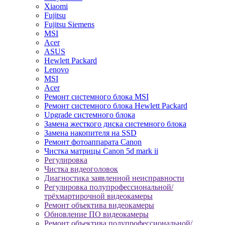
Xiaomi
Fujitsu
Fujitsu Siemens
MSI
Acer
ASUS
Hewlett Packard
Lenovo
MSI
Acer
Ремонт системного блока MSI
Ремонт системного блока Hewlett Packard
Upgrade системного блока
Замена жесткого диска системного блока
Замена накопителя на SSD
Ремонт фотоаппарата Canon
Чистка матрицы Canon 5d mark ii
Регулировка
Чистка видеоголовок
Диагностика заявленной неисправности
Регулировка полупрофессиональной/
трёхмартирочной видеокамеры
Ремонт объектива видеокамеры
Обновление ПО видеокамеры
Ремонт объектива полупрофессиональной/