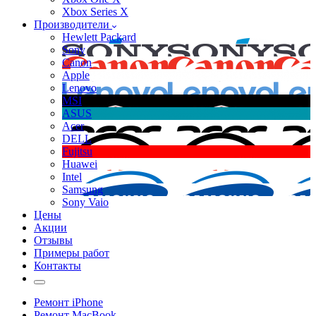
Xbox Series X
Производители
Hewlett Packard
Sony
Canon
Apple
Lenovo
MSI
ASUS
Acer
DELL
Fujitsu
Huawei
Intel
Samsung
Sony Vaio
Цены
Акции
Отзывы
Примеры работ
Контакты
Ремонт iPhone
Ремонт MacBook