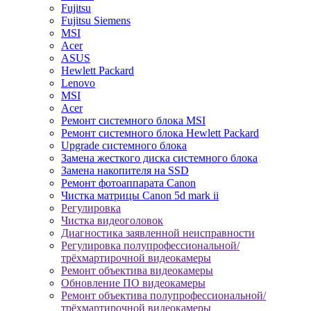
Fujitsu
Fujitsu Siemens
MSI
Acer
ASUS
Hewlett Packard
Lenovo
MSI
Acer
Ремонт системного блока MSI
Ремонт системного блока Hewlett Packard
Upgrade системного блока
Замена жесткого диска системного блока
Замена накопителя на SSD
Ремонт фотоаппарата Canon
Чистка матрицы Canon 5d mark ii
Регулировка
Чистка видеоголовок
Диагностика заявленной неисправности
Регулировка полупрофессиональной/
трёхмартирочной видеокамеры
Ремонт объектива видеокамеры
Обновление ПО видеокамеры
Ремонт объектива полупрофессиональной/
трёхмартирочной видеокамеры