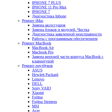
IPHONE 7 PLUS
IPHONE 11 Pro Max
IPHONE 7
Диагностика Iphone
Ремонт iMac
Замена аксессуаров
Замена блоков и модулей. Чистка
Диагностика заявленной неисправности
Работы с программным обеспечением
Ремонт MacBook
MacBook Air
Macbook Pro
Замена верхней части корпуса MacBook с
клавиатурой
Ремонт ноутбуков
ASUS
Hewlett Packard
Lenovo
DELL
Sony VAIO
Xiaomi
Fujitsu
Fujitsu Siemens
MSI
Acer