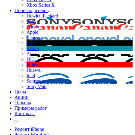
Xbox Series X
Производители
Hewlett Packard
Sony
Canon
Apple
Lenovo
MSI
ASUS
Acer
DELL
Fujitsu
Huawei
Intel
Samsung
Sony Vaio
Цены
Акции
Отзывы
Примеры работ
Контакты
Ремонт iPhone
Ремонт MacBook