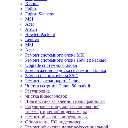
Xiaomi
Fujitsu
Fujitsu Siemens
MSI
Acer
ASUS
Hewlett Packard
Lenovo
MSI
Acer
Ремонт системного блока MSI
Ремонт системного блока Hewlett Packard
Upgrade системного блока
Замена жесткого диска системного блока
Замена накопителя на SSD
Ремонт фотоаппарата Canon
Чистка матрицы Canon 5d mark ii
Регулировка
Чистка видеоголовок
Диагностика заявленной неисправности
Регулировка полупрофессиональной/
трёхмартирочной видеокамеры
Ремонт объектива видеокамеры
Обновление ПО видеокамеры
Ремонт объектива полупрофессиональной/