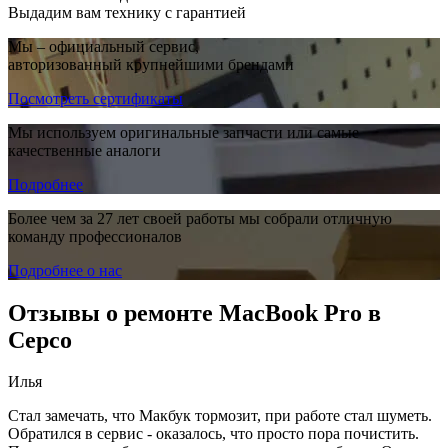
Выдадим вам технику с гарантией
Мы – официальный сервис,
авторизованный крупнейшими брендами
Посмотреть сертификаты
Мы используем оригинальные запчасти или самые
качественные аналоги
Подробнее
Более чем за 27 лет своей работы мы собрали отличную
команду профессионалов
Подробнее о нас
Отзывы о ремонте MacBook Pro в
Серсо
Илья
Стал замечать, что Макбук тормозит, при работе стал шуметь.
Обратился в сервис - оказалось, что просто пора почистить.