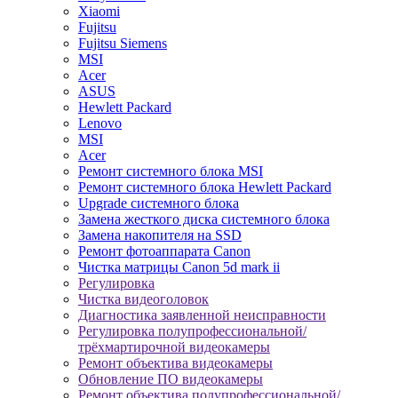
Xiaomi
Fujitsu
Fujitsu Siemens
MSI
Acer
ASUS
Hewlett Packard
Lenovo
MSI
Acer
Ремонт системного блока MSI
Ремонт системного блока Hewlett Packard
Upgrade системного блока
Замена жесткого диска системного блока
Замена накопителя на SSD
Ремонт фотоаппарата Canon
Чистка матрицы Canon 5d mark ii
Регулировка
Чистка видеоголовок
Диагностика заявленной неисправности
Регулировка полупрофессиональной/
трёхмартирочной видеокамеры
Ремонт объектива видеокамеры
Обновление ПО видеокамеры
Ремонт объектива полупрофессиональной/