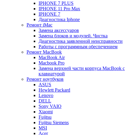
IPHONE 7 PLUS
IPHONE 11 Pro Max
IPHONE 7
Диагностика Iphone
Ремонт iMac
Замена аксессуаров
Замена блоков и модулей. Чистка
Диагностика заявленной неисправности
Работы с программным обеспечением
Ремонт MacBook
MacBook Air
Macbook Pro
Замена верхней части корпуса MacBook с
клавиатурой
Ремонт ноутбуков
ASUS
Hewlett Packard
Lenovo
DELL
Sony VAIO
Xiaomi
Fujitsu
Fujitsu Siemens
MSI
Acer