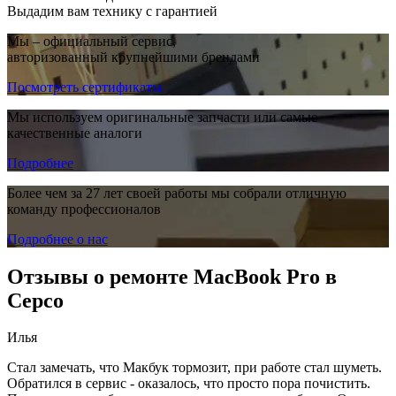
Выдадим вам технику с гарантией
Мы – официальный сервис,
авторизованный крупнейшими брендами
Посмотреть сертификаты
Мы используем оригинальные запчасти или самые
качественные аналоги
Подробнее
Более чем за 27 лет своей работы мы собрали отличную
команду профессионалов
Подробнее о нас
Отзывы о ремонте MacBook Pro в
Серсо
Илья
Стал замечать, что Макбук тормозит, при работе стал шуметь.
Обратился в сервис - оказалось, что просто пора почистить.