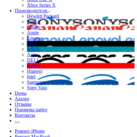
Xbox Series X
Производители
Hewlett Packard
Sony
Canon
Apple
Lenovo
MSI
ASUS
Acer
DELL
Fujitsu
Huawei
Intel
Samsung
Sony Vaio
Цены
Акции
Отзывы
Примеры работ
Контакты
Ремонт iPhone
Ремонт MacBook