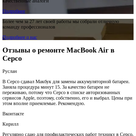
качественные аналоги
Подробнее
Более чем за 27 лет своей работы мы собрали отличную
команду профессионалов
Подробнее о нас
Отзывы о ремонте MacBook Air в
Серсо
Руслан
В Серсо сдавал Макбук для замены аккумуляторной батареи.
Заняла процедура минут 15. За качество батареи не
переживаю, потому что Серсо в списке авторизованных
сервисов Apple, поэтому, собственно, его и выбрал. Цены при
этом вполне приемлемые. Рекомендую.
Вконтакте
Кирилл
Регулярно сдаю для профилактических работ технику в Серсо,