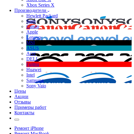
Xbox Series X
Производители
Hewlett Packard
Sony
Canon
Apple
Lenovo
MSI
ASUS
Acer
DELL
Fujitsu
Huawei
Intel
Samsung
Sony Vaio
Цены
Акции
Отзывы
Примеры работ
Контакты
Ремонт iPhone
Ремонт MacBook