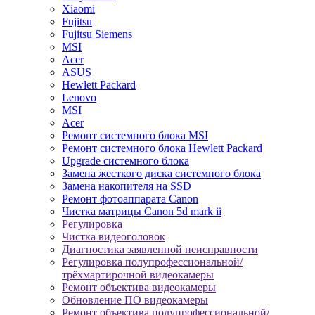
Xiaomi
Fujitsu
Fujitsu Siemens
MSI
Acer
ASUS
Hewlett Packard
Lenovo
MSI
Acer
Ремонт системного блока MSI
Ремонт системного блока Hewlett Packard
Upgrade системного блока
Замена жесткого диска системного блока
Замена накопителя на SSD
Ремонт фотоаппарата Canon
Чистка матрицы Canon 5d mark ii
Регулировка
Чистка видеоголовок
Диагностика заявленной неисправности
Регулировка полупрофессиональной/
трёхмартирочной видеокамеры
Ремонт объектива видеокамеры
Обновление ПО видеокамеры
Ремонт объектива полупрофессиональной/