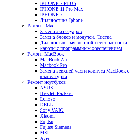
IPHONE 7 PLUS
IPHONE 11 Pro Max
IPHONE 7
Диагностика Iphone
Ремонт iMac
Замена аксессуаров
Замена блоков и модулей. Чистка
Диагностика заявленной неисправности
Работы с программным обеспечением
Ремонт MacBook
MacBook Air
Macbook Pro
Замена верхней части корпуса MacBook с
клавиатурой
Ремонт ноутбуков
ASUS
Hewlett Packard
Lenovo
DELL
Sony VAIO
Xiaomi
Fujitsu
Fujitsu Siemens
MSI
Acer