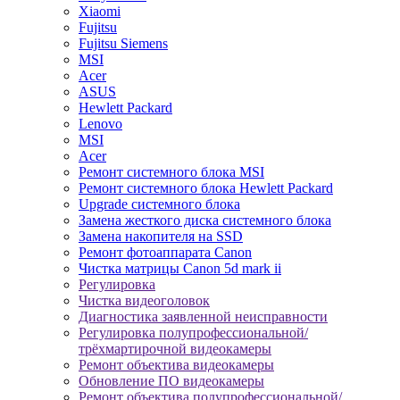
Xiaomi
Fujitsu
Fujitsu Siemens
MSI
Acer
ASUS
Hewlett Packard
Lenovo
MSI
Acer
Ремонт системного блока MSI
Ремонт системного блока Hewlett Packard
Upgrade системного блока
Замена жесткого диска системного блока
Замена накопителя на SSD
Ремонт фотоаппарата Canon
Чистка матрицы Canon 5d mark ii
Регулировка
Чистка видеоголовок
Диагностика заявленной неисправности
Регулировка полупрофессиональной/
трёхмартирочной видеокамеры
Ремонт объектива видеокамеры
Обновление ПО видеокамеры
Ремонт объектива полупрофессиональной/