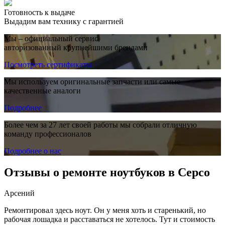
Готовность к выдаче
Выдадим вам технику с гарантией
Мы – официальный сервис,
авторизованный крупнейшими брендами
Посмотреть сертификаты
Мы используем оригинальные запчасти или самые
качественные аналоги
Подробнее
Более чем за 27 лет своей работы мы собрали отличную
команду профессионалов
Подробнее о нас
Отзывы о ремонте ноутбуков в Серсо
Арсений
Ремонтировал здесь ноут. Он у меня хоть и старенький, но
рабочая лошадка и расставаться не хотелось. Тут и стоимость