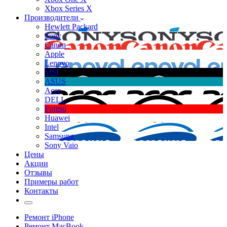
Xbox Series X
Производители
Hewlett Packard
Sony
Canon
Apple
Lenovo
MSI
ASUS
Acer
DELL
Fujitsu
Huawei
Intel
Samsung
Sony Vaio
Цены
Акции
Отзывы
Примеры работ
Контакты
Ремонт iPhone
Ремонт MacBook