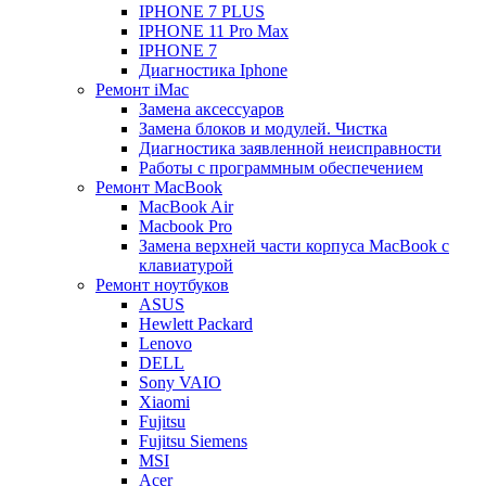
IPHONE 7 PLUS
IPHONE 11 Pro Max
IPHONE 7
Диагностика Iphone
Ремонт iMac
Замена аксессуаров
Замена блоков и модулей. Чистка
Диагностика заявленной неисправности
Работы с программным обеспечением
Ремонт MacBook
MacBook Air
Macbook Pro
Замена верхней части корпуса MacBook с
клавиатурой
Ремонт ноутбуков
ASUS
Hewlett Packard
Lenovo
DELL
Sony VAIO
Xiaomi
Fujitsu
Fujitsu Siemens
MSI
Acer