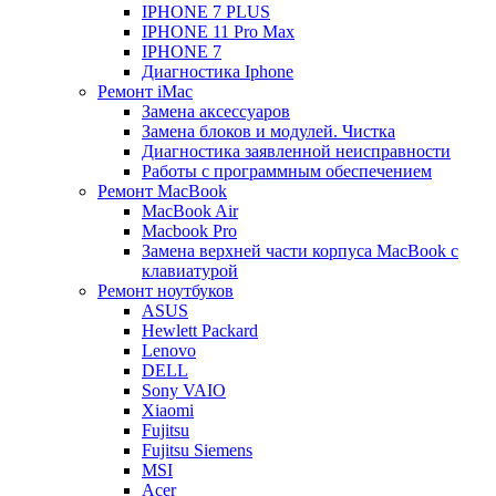
IPHONE 7 PLUS
IPHONE 11 Pro Max
IPHONE 7
Диагностика Iphone
Ремонт iMac
Замена аксессуаров
Замена блоков и модулей. Чистка
Диагностика заявленной неисправности
Работы с программным обеспечением
Ремонт MacBook
MacBook Air
Macbook Pro
Замена верхней части корпуса MacBook с
клавиатурой
Ремонт ноутбуков
ASUS
Hewlett Packard
Lenovo
DELL
Sony VAIO
Xiaomi
Fujitsu
Fujitsu Siemens
MSI
Acer