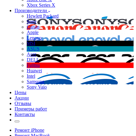
Xbox Series X
Производители
Hewlett Packard
Sony
Canon
Apple
Lenovo
MSI
ASUS
Acer
DELL
Fujitsu
Huawei
Intel
Samsung
Sony Vaio
Цены
Акции
Отзывы
Примеры работ
Контакты
Ремонт iPhone
Ремонт MacBook