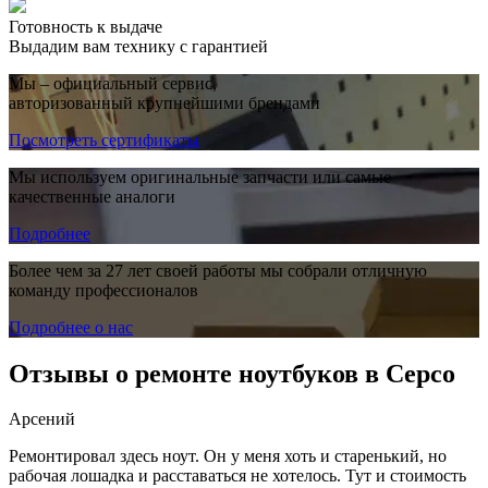
Готовность к выдаче
Выдадим вам технику с гарантией
Мы – официальный сервис,
авторизованный крупнейшими брендами
Посмотреть сертификаты
Мы используем оригинальные запчасти или самые
качественные аналоги
Подробнее
Более чем за 27 лет своей работы мы собрали отличную
команду профессионалов
Подробнее о нас
Отзывы о ремонте ноутбуков в Серсо
Арсений
Ремонтировал здесь ноут. Он у меня хоть и старенький, но
рабочая лошадка и расставаться не хотелось. Тут и стоимость