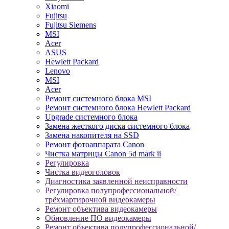
Xiaomi
Fujitsu
Fujitsu Siemens
MSI
Acer
ASUS
Hewlett Packard
Lenovo
MSI
Acer
Ремонт системного блока MSI
Ремонт системного блока Hewlett Packard
Upgrade системного блока
Замена жесткого диска системного блока
Замена накопителя на SSD
Ремонт фотоаппарата Canon
Чистка матрицы Canon 5d mark ii
Регулировка
Чистка видеоголовок
Диагностика заявленной неисправности
Регулировка полупрофессиональной/
трёхмартирочной видеокамеры
Ремонт объектива видеокамеры
Обновление ПО видеокамеры
Ремонт объектива полупрофессиональной/