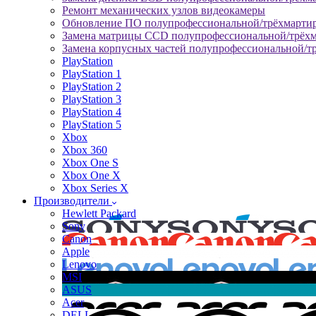
Ремонт механических узлов видеокамеры
Обновление ПО полупрофессиональной/трёхмарти
Замена матрицы CCD полупрофессиональной/трёх
Замена корпусных частей полупрофессиональной/т
PlayStation
PlayStation 1
PlayStation 2
PlayStation 3
PlayStation 4
PlayStation 5
Xbox
Xbox 360
Xbox One S
Xbox One X
Xbox Series X
Производители
Hewlett Packard
Sony
Canon
Apple
Lenovo
MSI
ASUS
Acer
DELL