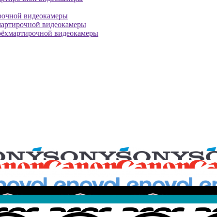
рочной видеокамеры
мартирочной видеокамеры
рёхмартирочной видеокамеры