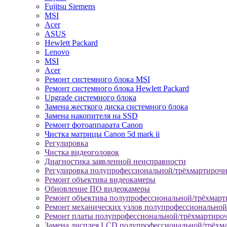
Fujitsu Siemens
MSI
Acer
ASUS
Hewlett Packard
Lenovo
MSI
Acer
Ремонт системного блока MSI
Ремонт системного блока Hewlett Packard
Upgrade системного блока
Замена жесткого диска системного блока
Замена накопителя на SSD
Ремонт фотоаппарата Canon
Чистка матрицы Canon 5d mark ii
Регулировка
Чистка видеоголовок
Диагностика заявленной неисправности
Регулировка полупрофессиональной/трёхмартироч
Ремонт объектива видеокамеры
Обновление ПО видеокамеры
Ремонт объектива полупрофессиональной/трёхмар
Ремонт механических узлов полупрофессионально
Ремонт платы полупрофессиональной/трёхмартиро
Замена дисплея LCD полупрофессиональной/трёхм