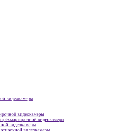
ной видеокамеры
тирочной видеокамеры
й/трёхмартирочной видеокамеры
чной видеокамеры
артирочной видеокамеры