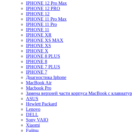
IPHONE 12 Pro Max
IPHONE 12 PRO
IPHONE 12
IPHONE 11 Pro Max
IPHONE 11 Pro
IPHONE 11
IPHONE XR
IPHONE XS MAX
IPHONE XS
IPHONE X
IPHONE 8 PLUS
IPHONE 8
IPHONE 7 PLUS
IPHONE 7
Диагностика Iphone
MacBook Air
Macbook Pro
Замена верхней части корпуса MacBook с клавиату
ASUS
Hewlett Packard
Lenovo
DELL
Sony VAIO
Xiaomi
Fujitsu