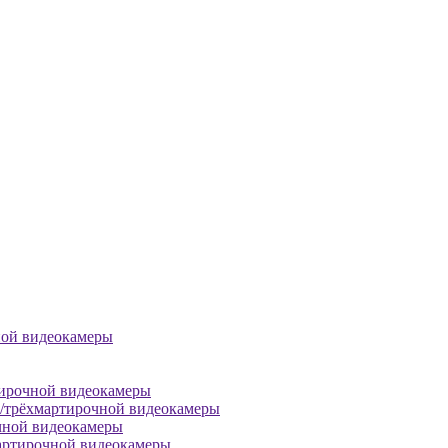
ной видеокамеры
тирочной видеокамеры
й/трёхмартирочной видеокамеры
чной видеокамеры
артирочной видеокамеры