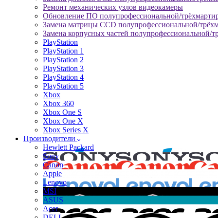
Ремонт механических узлов видеокамеры
Обновление ПО полупрофессиональной/трёхмарти
Замена матрицы CCD полупрофессиональной/трёх
Замена корпусных частей полупрофессиональной/т
PlayStation
PlayStation 1
PlayStation 2
PlayStation 3
PlayStation 4
PlayStation 5
Xbox
Xbox 360
Xbox One S
Xbox One X
Xbox Series X
Производители
Hewlett Packard
Sony
Canon
Apple
Lenovo
MSI
ASUS
Acer
DELL