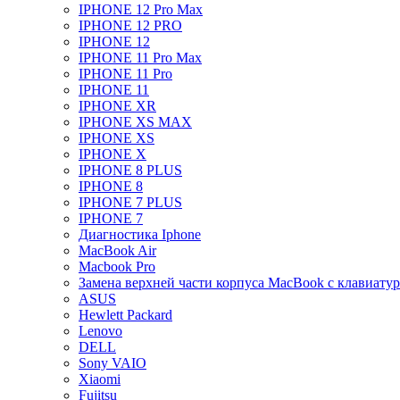
IPHONE 12 Pro Max
IPHONE 12 PRO
IPHONE 12
IPHONE 11 Pro Max
IPHONE 11 Pro
IPHONE 11
IPHONE XR
IPHONE XS MAX
IPHONE XS
IPHONE X
IPHONE 8 PLUS
IPHONE 8
IPHONE 7 PLUS
IPHONE 7
Диагностика Iphone
MacBook Air
Macbook Pro
Замена верхней части корпуса MacBook с клавиату
ASUS
Hewlett Packard
Lenovo
DELL
Sony VAIO
Xiaomi
Fujitsu