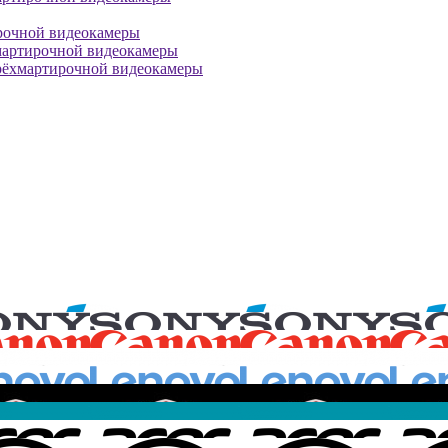
рочной видеокамеры
мартирочной видеокамеры
рёхмартирочной видеокамеры