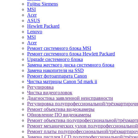
Fujitsu Siemens
MSI
Acer
ASUS
Hewlett Packard
Lenovo
MSI
Acer
Ремонт системного блока MSI
Ремонт системного блока Hewlett Packard
Upgrade системного блока
Замена жесткого диска системного блока
Замена накопителя на SSD
Ремонт фотоаппарата Canon
Чистка матрицы Canon 5d mark ii
Регулировка
Чистка видеоголовок
Диагностика заявленной неисправности
Регулировка полупрофессиональной/трёхмартироч
Ремонт объектива видеокамеры
Обновление ПО видеокамеры
Ремонт объектива полупрофессиональной/трёхмар
Ремонт механических узлов полупрофессионально
Ремонт платы полупрофессиональной/трёхмартиро
Замена дисплея LCD полупрофессиональной/трёхм