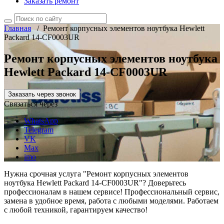
Заказать ремонт
Главная
/
Ремонт корпусных элементов ноутбука Hewlett
Packard 14-CF0003UR
Ремонт корпусных элементов ноутбука
Hewlett Packard 14-CF0003UR
Заказать через звонок
Связаться через
WhatsApp
Telegram
VK
Max
imo
Нужна срочная услуга "Ремонт корпусных элементов
ноутбука Hewlett Packard 14-CF0003UR"? Доверьтесь
профессионалам в нашем сервисе! Профессиональный сервис,
замена в удобное время, работа с любыми моделями. Работаем
с любой техникой, гарантируем качество!