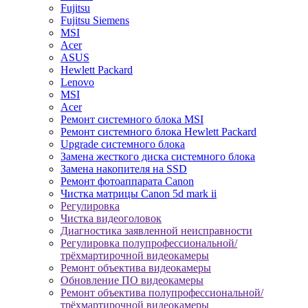
Fujitsu
Fujitsu Siemens
MSI
Acer
ASUS
Hewlett Packard
Lenovo
MSI
Acer
Ремонт системного блока MSI
Ремонт системного блока Hewlett Packard
Upgrade системного блока
Замена жесткого диска системного блока
Замена накопителя на SSD
Ремонт фотоаппарата Canon
Чистка матрицы Canon 5d mark ii
Регулировка
Чистка видеоголовок
Диагностика заявленной неисправности
Регулировка полупрофессиональной/
трёхмартирочной видеокамеры
Ремонт объектива видеокамеры
Обновление ПО видеокамеры
Ремонт объектива полупрофессиональной/
трёхмартирочной видеокамеры