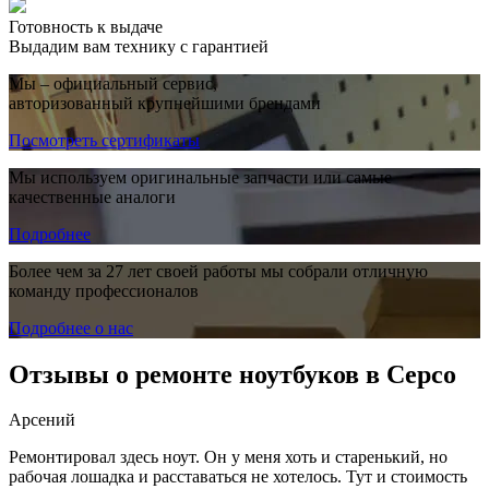
Готовность к выдаче
Выдадим вам технику с гарантией
Мы – официальный сервис,
авторизованный крупнейшими брендами
Посмотреть сертификаты
Мы используем оригинальные запчасти или самые
качественные аналоги
Подробнее
Более чем за 27 лет своей работы мы собрали отличную
команду профессионалов
Подробнее о нас
Отзывы о ремонте ноутбуков в Серсо
Арсений
Ремонтировал здесь ноут. Он у меня хоть и старенький, но
рабочая лошадка и расставаться не хотелось. Тут и стоимость