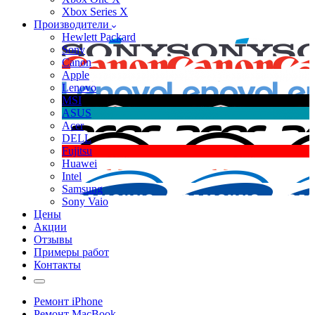
Xbox Series X
Производители
Hewlett Packard
Sony
Canon
Apple
Lenovo
MSI
ASUS
Acer
DELL
Fujitsu
Huawei
Intel
Samsung
Sony Vaio
Цены
Акции
Отзывы
Примеры работ
Контакты
Ремонт iPhone
Ремонт MacBook