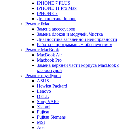
IPHONE 7 PLUS
IPHONE 11 Pro Max
IPHONE 7
Диагностика Iphone
Ремонт iMac
Замена аксессуаров
Замена блоков и модулей. Чистка
Диагностика заявленной неисправности
Работы с программным обеспечением
Ремонт MacBook
MacBook Air
Macbook Pro
Замена верхней части корпуса MacBook с
клавиатурой
Ремонт ноутбуков
ASUS
Hewlett Packard
Lenovo
DELL
Sony VAIO
Xiaomi
Fujitsu
Fujitsu Siemens
MSI
Acer