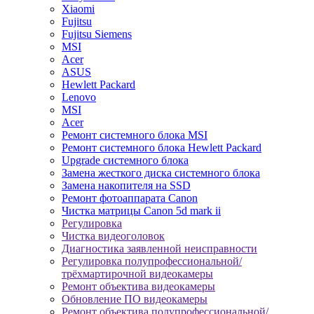
Xiaomi
Fujitsu
Fujitsu Siemens
MSI
Acer
ASUS
Hewlett Packard
Lenovo
MSI
Acer
Ремонт системного блока MSI
Ремонт системного блока Hewlett Packard
Upgrade системного блока
Замена жесткого диска системного блока
Замена накопителя на SSD
Ремонт фотоаппарата Canon
Чистка матрицы Canon 5d mark ii
Регулировка
Чистка видеоголовок
Диагностика заявленной неисправности
Регулировка полупрофессиональной/
трёхмартирочной видеокамеры
Ремонт объектива видеокамеры
Обновление ПО видеокамеры
Ремонт объектива полупрофессиональной/