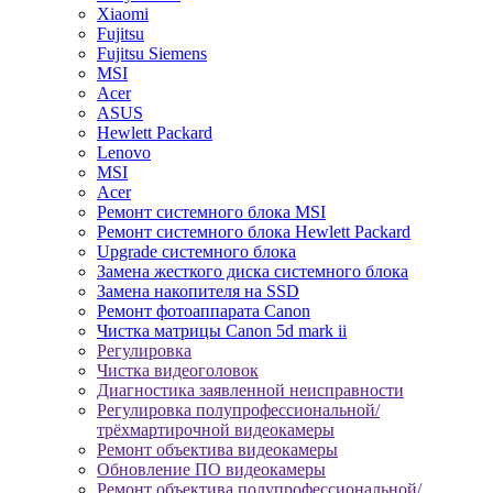
Xiaomi
Fujitsu
Fujitsu Siemens
MSI
Acer
ASUS
Hewlett Packard
Lenovo
MSI
Acer
Ремонт системного блока MSI
Ремонт системного блока Hewlett Packard
Upgrade системного блока
Замена жесткого диска системного блока
Замена накопителя на SSD
Ремонт фотоаппарата Canon
Чистка матрицы Canon 5d mark ii
Регулировка
Чистка видеоголовок
Диагностика заявленной неисправности
Регулировка полупрофессиональной/
трёхмартирочной видеокамеры
Ремонт объектива видеокамеры
Обновление ПО видеокамеры
Ремонт объектива полупрофессиональной/