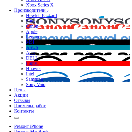
Xbox Series X
Производители
Hewlett Packard
Sony
Canon
Apple
Lenovo
MSI
ASUS
Acer
DELL
Fujitsu
Huawei
Intel
Samsung
Sony Vaio
Цены
Акции
Отзывы
Примеры работ
Контакты
Ремонт iPhone
Ремонт MacBook