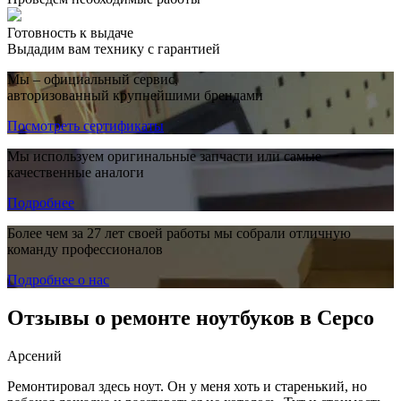
Готовность к выдаче
Выдадим вам технику с гарантией
Мы – официальный сервис,
авторизованный крупнейшими брендами
Посмотреть сертификаты
Мы используем оригинальные запчасти или самые
качественные аналоги
Подробнее
Более чем за 27 лет своей работы мы собрали отличную
команду профессионалов
Подробнее о нас
Отзывы о ремонте ноутбуков в Серсо
Арсений
Ремонтировал здесь ноут. Он у меня хоть и старенький, но