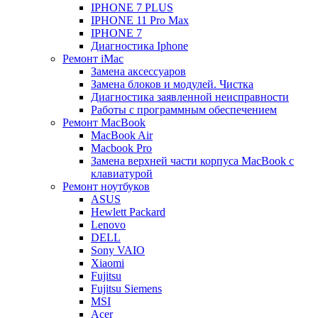
IPHONE 7 PLUS
IPHONE 11 Pro Max
IPHONE 7
Диагностика Iphone
Ремонт iMac
Замена аксессуаров
Замена блоков и модулей. Чистка
Диагностика заявленной неисправности
Работы с программным обеспечением
Ремонт MacBook
MacBook Air
Macbook Pro
Замена верхней части корпуса MacBook с
клавиатурой
Ремонт ноутбуков
ASUS
Hewlett Packard
Lenovo
DELL
Sony VAIO
Xiaomi
Fujitsu
Fujitsu Siemens
MSI
Acer