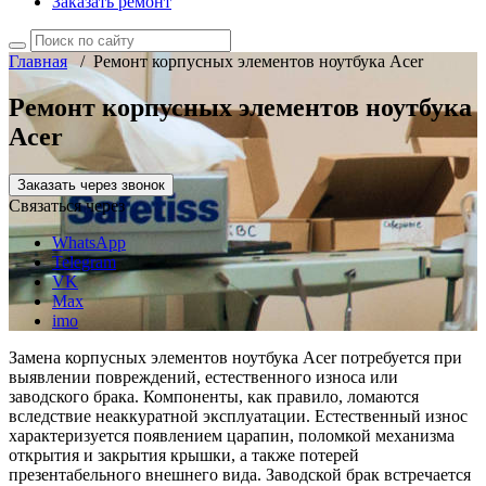
Заказать ремонт
Главная
/
Ремонт корпусных элементов ноутбука Acer
Ремонт корпусных элементов ноутбука
Acer
Заказать через звонок
Связаться через
WhatsApp
Telegram
VK
Max
imo
Замена корпусных элементов ноутбука Acer потребуется при
выявлении повреждений, естественного износа или
заводского брака. Компоненты, как правило, ломаются
вследствие неаккуратной эксплуатации. Естественный износ
характеризуется появлением царапин, поломкой механизма
открытия и закрытия крышки, а также потерей
презентабельного внешнего вида. Заводской брак встречается