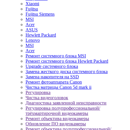
Xiaomi
Fujitsu
Fujitsu Siemens
MSI
Acer
ASUS
Hewlett Packard
Lenovo
MSI
Acer
Ремонт системного блока MSI
Ремонт системного блока Hewlett Packard
Upgrade системного блока
Замена жесткого диска системного блока
Замена накопителя на SSD
Ремонт фотоаппарата Canon
Чистка матрицы Canon 5d mark ii
Регулировка
Чистка видеоголовок
Диагностика заявленной неисправности
Регулировка полупрофессиональной/
трёхмартирочной видеокамеры
Ремонт объектива видеокамеры
Обновление ПО видеокамеры
Ремонт объектива полупрофессиональной/