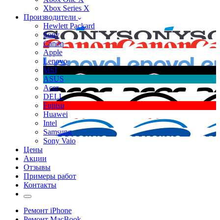
Xbox Series X
Производители
Hewlett Packard
Sony
Canon
Apple
Lenovo
MSI
ASUS
Acer
DELL
Fujitsu
Huawei
Intel
Samsung
Sony Vaio
Цены
Акции
Отзывы
Примеры работ
Контакты
Ремонт iPhone
Ремонт MacBook