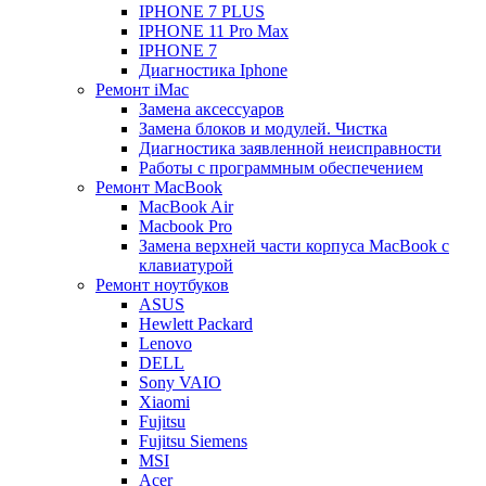
IPHONE 7 PLUS
IPHONE 11 Pro Max
IPHONE 7
Диагностика Iphone
Ремонт iMac
Замена аксессуаров
Замена блоков и модулей. Чистка
Диагностика заявленной неисправности
Работы с программным обеспечением
Ремонт MacBook
MacBook Air
Macbook Pro
Замена верхней части корпуса MacBook с
клавиатурой
Ремонт ноутбуков
ASUS
Hewlett Packard
Lenovo
DELL
Sony VAIO
Xiaomi
Fujitsu
Fujitsu Siemens
MSI
Acer