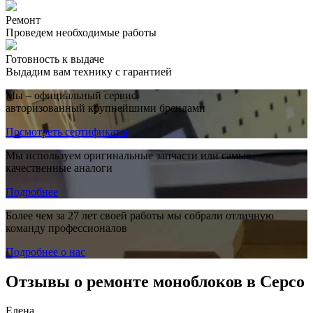
Ремонт
Проведем необходимые работы
Готовность к выдаче
Выдадим вам технику с гарантией
Мы – официальный сервис,
авторизованный крупнейшими брендами
Посмотреть сертификаты
Мы используем оригинальные запчасти или самые
качественные аналоги
Подробнее
Более чем за 27 лет своей работы мы собрали отличную
команду профессионалов
Подробнее о нас
Отзывы о ремонте моноблоков в Серсо
Елена