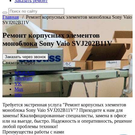
Заказать ремонт
Главная
/
Ремонт корпусных элементов моноблока Sony Vaio
SVJ202B11V
Ремонт корпусных элементов
моноблока Sony Vaio SVJ202B11V
Заказать через звонок
Связаться через
WhatsApp
Telegram
VK
Max
imo
Требуется экстренная услуга "Ремонт корпусных элементов
моноблока Sony Vaio SVJ202B11V"? Приходите к нам для
замены! Квалифицированные специалисты, замена в офисе
или на выезде, быстро. Надежность и оперативность, решение
любой проблемы техники!
Преимущества работы с нами