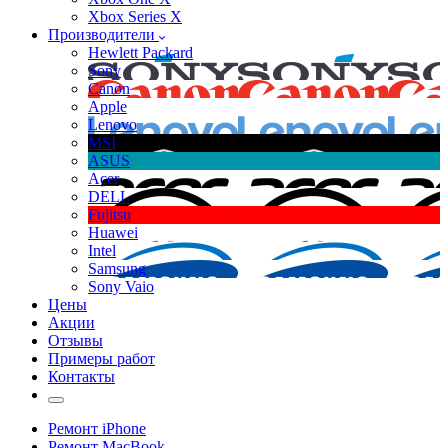
Xbox Series X
Производители
Hewlett Packard
Sony
Canon
Apple
Lenovo
MSI
ASUS
Acer
DELL
Fujitsu
Huawei
Intel
Samsung
Sony Vaio
Цены
Акции
Отзывы
Примеры работ
Контакты
Ремонт iPhone
Ремонт MacBook