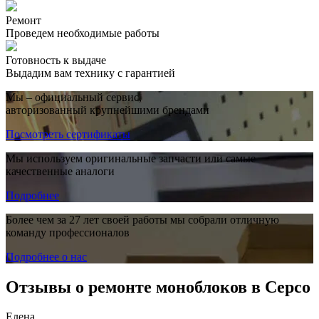
Ремонт
Проведем необходимые работы
Готовность к выдаче
Выдадим вам технику с гарантией
Мы – официальный сервис,
авторизованный крупнейшими брендами
Посмотреть сертификаты
Мы используем оригинальные запчасти или самые
качественные аналоги
Подробнее
Более чем за 27 лет своей работы мы собрали отличную
команду профессионалов
Подробнее о нас
Отзывы о ремонте моноблоков в Серсо
Елена