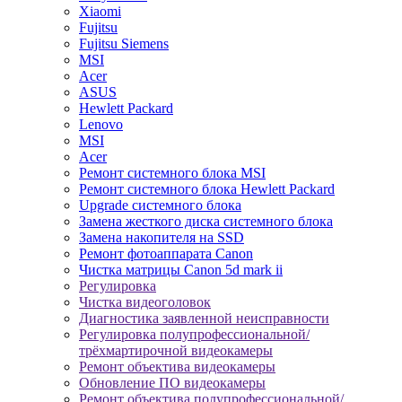
Xiaomi
Fujitsu
Fujitsu Siemens
MSI
Acer
ASUS
Hewlett Packard
Lenovo
MSI
Acer
Ремонт системного блока MSI
Ремонт системного блока Hewlett Packard
Upgrade системного блока
Замена жесткого диска системного блока
Замена накопителя на SSD
Ремонт фотоаппарата Canon
Чистка матрицы Canon 5d mark ii
Регулировка
Чистка видеоголовок
Диагностика заявленной неисправности
Регулировка полупрофессиональной/
трёхмартирочной видеокамеры
Ремонт объектива видеокамеры
Обновление ПО видеокамеры
Ремонт объектива полупрофессиональной/