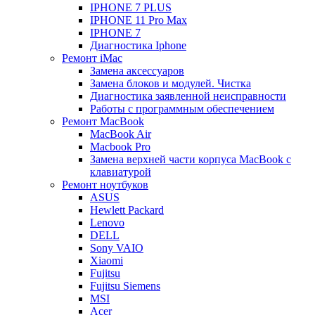
IPHONE 7 PLUS
IPHONE 11 Pro Max
IPHONE 7
Диагностика Iphone
Ремонт iMac
Замена аксессуаров
Замена блоков и модулей. Чистка
Диагностика заявленной неисправности
Работы с программным обеспечением
Ремонт MacBook
MacBook Air
Macbook Pro
Замена верхней части корпуса MacBook с
клавиатурой
Ремонт ноутбуков
ASUS
Hewlett Packard
Lenovo
DELL
Sony VAIO
Xiaomi
Fujitsu
Fujitsu Siemens
MSI
Acer