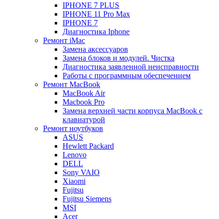
IPHONE 7 PLUS
IPHONE 11 Pro Max
IPHONE 7
Диагностика Iphone
Ремонт iMac
Замена аксессуаров
Замена блоков и модулей. Чистка
Диагностика заявленной неисправности
Работы с программным обеспечением
Ремонт MacBook
MacBook Air
Macbook Pro
Замена верхней части корпуса MacBook с
клавиатурой
Ремонт ноутбуков
ASUS
Hewlett Packard
Lenovo
DELL
Sony VAIO
Xiaomi
Fujitsu
Fujitsu Siemens
MSI
Acer