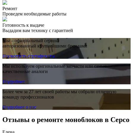
Ремонт
Проведем необходимые работы
Готовность к выдаче
Выдадим вам технику с гарантией
Мы – официальный сервис,
авторизованный крупнейшими брендами
Посмотреть сертификаты
Мы используем оригинальные запчасти или самые
качественные аналоги
Подробнее
Более чем за 27 лет своей работы мы собрали отличную
команду профессионалов
Подробнее о нас
Отзывы о ремонте моноблоков в Серсо
Елена