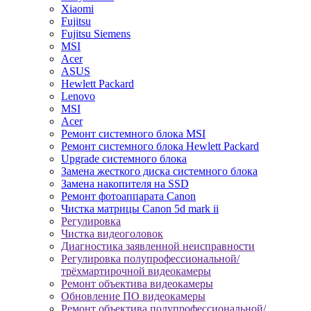
Xiaomi
Fujitsu
Fujitsu Siemens
MSI
Acer
ASUS
Hewlett Packard
Lenovo
MSI
Acer
Ремонт системного блока MSI
Ремонт системного блока Hewlett Packard
Upgrade системного блока
Замена жесткого диска системного блока
Замена накопителя на SSD
Ремонт фотоаппарата Canon
Чистка матрицы Canon 5d mark ii
Регулировка
Чистка видеоголовок
Диагностика заявленной неисправности
Регулировка полупрофессиональной/
трёхмартирочной видеокамеры
Ремонт объектива видеокамеры
Обновление ПО видеокамеры
Ремонт объектива полупрофессиональной/