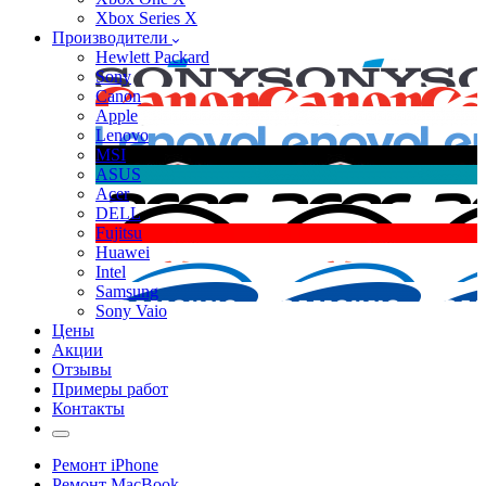
Xbox Series X
Производители
Hewlett Packard
Sony
Canon
Apple
Lenovo
MSI
ASUS
Acer
DELL
Fujitsu
Huawei
Intel
Samsung
Sony Vaio
Цены
Акции
Отзывы
Примеры работ
Контакты
Ремонт iPhone
Ремонт MacBook