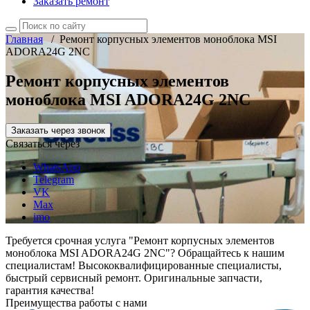
Заказать ремонт
Главная
/
Ремонт корпусных элементов моноблока MSI
ADORA24G 2NC
Ремонт корпусных элементов
моноблока MSI ADORA24G 2NC
Заказать через звонок
Связаться через
WhatsApp
Telegram
VK
Max
imo
Требуется срочная услуга "Ремонт корпусных элементов
моноблока MSI ADORA24G 2NC"? Обращайтесь к нашим
специалистам! Высококвалифицированные специалисты,
быстрый сервисный ремонт. Оригинальные запчасти,
гарантия качества!
Преимущества работы с нами