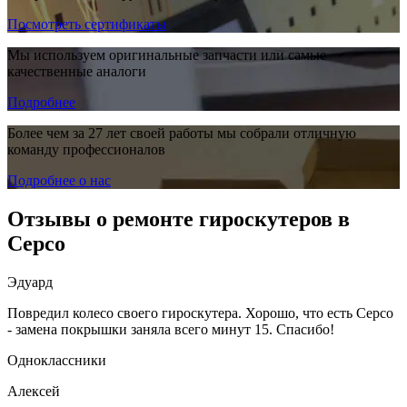
Посмотреть сертификаты
Мы используем оригинальные запчасти или самые
качественные аналоги
Подробнее
Более чем за 27 лет своей работы мы собрали отличную
команду профессионалов
Подробнее о нас
Отзывы о ремонте гироскутеров в
Серсо
Эдуард
Повредил колесо своего гироскутера. Хорошо, что есть Серсо
- замена покрышки заняла всего минут 15. Спасибо!
Одноклассники
Алексей