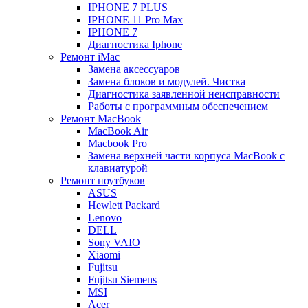
IPHONE 7 PLUS
IPHONE 11 Pro Max
IPHONE 7
Диагностика Iphone
Ремонт iMac
Замена аксессуаров
Замена блоков и модулей. Чистка
Диагностика заявленной неисправности
Работы с программным обеспечением
Ремонт MacBook
MacBook Air
Macbook Pro
Замена верхней части корпуса MacBook с
клавиатурой
Ремонт ноутбуков
ASUS
Hewlett Packard
Lenovo
DELL
Sony VAIO
Xiaomi
Fujitsu
Fujitsu Siemens
MSI
Acer