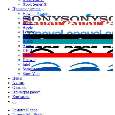
Xbox Series X
Производители
Hewlett Packard
Sony
Canon
Apple
Lenovo
MSI
ASUS
Acer
DELL
Fujitsu
Huawei
Intel
Samsung
Sony Vaio
Цены
Акции
Отзывы
Примеры работ
Контакты
Ремонт iPhone
Ремонт MacBook