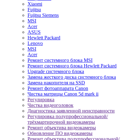
Xiaomi
Fujitsu
Fujitsu Siemens
MSI
Acer
ASUS
Hewlett Packard
Lenovo
MSI
Acer
Ремонт системного блока MSI
Ремонт системного блока Hewlett Packard
Upgrade системного блока
Замена жесткого диска системного блока
Замена накопителя на SSD
Ремонт фотоаппарата Canon
Чистка матрицы Canon 5d mark ii
Регулировка
Чистка видеоголовок
Диагностика заявленной неисправности
Регулировка полупрофессиональной/
трёхмартирочной видеокамеры
Ремонт объектива видеокамеры
Обновление ПО видеокамеры
Ремонт объектива полупрофессиональной/