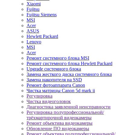
Xiaomi
Fujitsu
Fujitsu Siemens
MSI
Acer
ASUS
Hewlett Packard
Lenovo
MSI
Acer
Ремонт системного блока MSI
Ремонт системного блока Hewlett Packard
Upgrade системного блока
Замена жесткого диска системного блока
Замена накопителя на SSD
Ремонт фотоаппарата Canon
Чистка матрицы Canon 5d mark ii
Регулировка
Чистка видеоголовок
Диагностика заявленной неисправности
Регулировка полупрофессиональной/
трёхмартирочной видеокамеры
Ремонт объектива видеокамеры
Обновление ПО видеокамеры
Ремонт объектива полупрофессиональной/