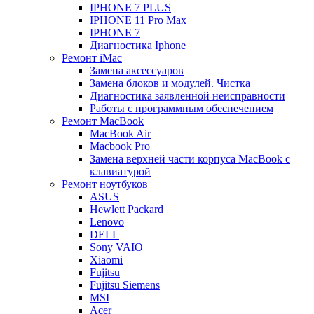
IPHONE 7 PLUS
IPHONE 11 Pro Max
IPHONE 7
Диагностика Iphone
Ремонт iMac
Замена аксессуаров
Замена блоков и модулей. Чистка
Диагностика заявленной неисправности
Работы с программным обеспечением
Ремонт MacBook
MacBook Air
Macbook Pro
Замена верхней части корпуса MacBook с
клавиатурой
Ремонт ноутбуков
ASUS
Hewlett Packard
Lenovo
DELL
Sony VAIO
Xiaomi
Fujitsu
Fujitsu Siemens
MSI
Acer