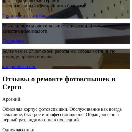
Мы – официальный сервис,
авторизованный крупнейшими брендами
Посмотреть сертификаты
Мы используем оригинальные запчасти или самые
качественные аналоги
Подробнее
Более чем за 27 лет своей работы мы собрали отличную
команду профессионалов
Подробнее о нас
Отзывы о ремонте фотовспышек в
Серсо
Арсений
Обновлял корпус фотовспышки. Обслуживание как всегда
вежливое, быстрое и профессиональное. Обращаюсь не в
первый раз, видимо и не в последний.
Одноклассники