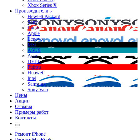
Xbox Series X
Производители
Hewlett Packard
Sony
Canon
Apple
Lenovo
MSI
ASUS
Acer
DELL
Fujitsu
Huawei
Intel
Samsung
Sony Vaio
Цены
Акции
Отзывы
Примеры работ
Контакты
Ремонт iPhone
Ремонт MacBook