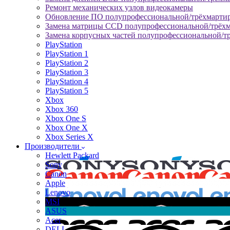
Ремонт механических узлов видеокамеры
Обновление ПО полупрофессиональной/трёхмарти
Замена матрицы CCD полупрофессиональной/трёх
Замена корпусных частей полупрофессиональной/т
PlayStation
PlayStation 1
PlayStation 2
PlayStation 3
PlayStation 4
PlayStation 5
Xbox
Xbox 360
Xbox One S
Xbox One X
Xbox Series X
Производители
Hewlett Packard
Sony
Canon
Apple
Lenovo
MSI
ASUS
Acer
DELL