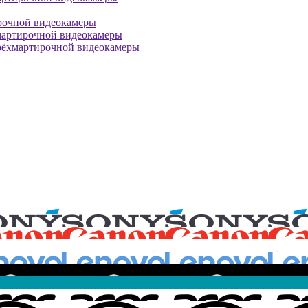
рочной видеокамеры
мартирочной видеокамеры
рёхмартирочной видеокамеры