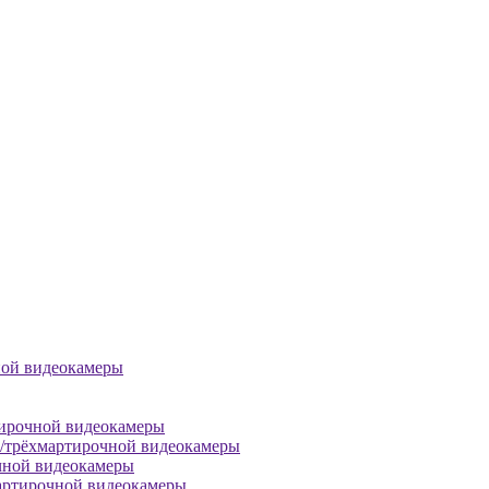
ной видеокамеры
тирочной видеокамеры
й/трёхмартирочной видеокамеры
чной видеокамеры
артирочной видеокамеры