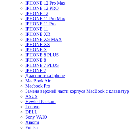
IPHONE 12 Pro Max
IPHONE 12 PRO
IPHONE 12
IPHONE 11 Pro Max
IPHONE 11 Pro
IPHONE 11
IPHONE XR
IPHONE XS MAX
IPHONE XS
IPHONE X
IPHONE 8 PLUS
IPHONE 8
IPHONE 7 PLUS
IPHONE 7
Диагностика Iphone
MacBook Air
Macbook Pro
Замена верхней части корпуса MacBook с клавиату
ASUS
Hewlett Packard
Lenovo
DELL
Sony VAIO
Xiaomi
Fujitsu