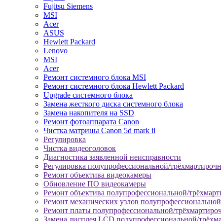
Fujitsu Siemens
MSI
Acer
ASUS
Hewlett Packard
Lenovo
MSI
Acer
Ремонт системного блока MSI
Ремонт системного блока Hewlett Packard
Upgrade системного блока
Замена жесткого диска системного блока
Замена накопителя на SSD
Ремонт фотоаппарата Canon
Чистка матрицы Canon 5d mark ii
Регулировка
Чистка видеоголовок
Диагностика заявленной неисправности
Регулировка полупрофессиональной/трёхмартироч
Ремонт объектива видеокамеры
Обновление ПО видеокамеры
Ремонт объектива полупрофессиональной/трёхмар
Ремонт механических узлов полупрофессионально
Ремонт платы полупрофессиональной/трёхмартиро
Замена дисплея LCD полупрофессиональной/трёхм