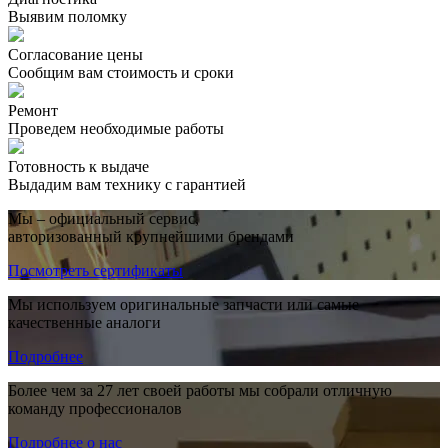
Выявим поломку
Согласование цены
Сообщим вам стоимость и сроки
Ремонт
Проведем необходимые работы
Готовность к выдаче
Выдадим вам технику с гарантией
Мы – официальный сервис,
авторизованный крупнейшими брендами
Посмотреть сертификаты
Мы используем оригинальные запчасти или самые
качественные аналоги
Подробнее
Более чем за 27 лет своей работы мы собрали отличную
команду профессионалов
Подробнее о нас