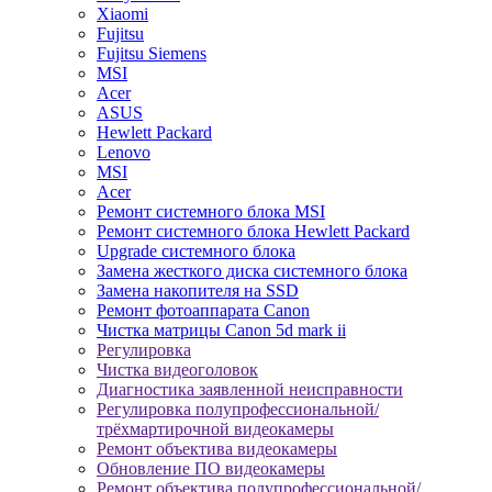
Xiaomi
Fujitsu
Fujitsu Siemens
MSI
Acer
ASUS
Hewlett Packard
Lenovo
MSI
Acer
Ремонт системного блока MSI
Ремонт системного блока Hewlett Packard
Upgrade системного блока
Замена жесткого диска системного блока
Замена накопителя на SSD
Ремонт фотоаппарата Canon
Чистка матрицы Canon 5d mark ii
Регулировка
Чистка видеоголовок
Диагностика заявленной неисправности
Регулировка полупрофессиональной/
трёхмартирочной видеокамеры
Ремонт объектива видеокамеры
Обновление ПО видеокамеры
Ремонт объектива полупрофессиональной/