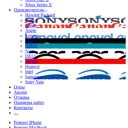
Xbox Series X
Производители
Hewlett Packard
Sony
Canon
Apple
Lenovo
MSI
ASUS
Acer
DELL
Fujitsu
Huawei
Intel
Samsung
Sony Vaio
Цены
Акции
Отзывы
Примеры работ
Контакты
Ремонт iPhone
Ремонт MacBook