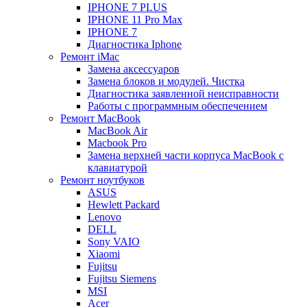
IPHONE 7 PLUS
IPHONE 11 Pro Max
IPHONE 7
Диагностика Iphone
Ремонт iMac
Замена аксессуаров
Замена блоков и модулей. Чистка
Диагностика заявленной неисправности
Работы с программным обеспечением
Ремонт MacBook
MacBook Air
Macbook Pro
Замена верхней части корпуса MacBook с
клавиатурой
Ремонт ноутбуков
ASUS
Hewlett Packard
Lenovo
DELL
Sony VAIO
Xiaomi
Fujitsu
Fujitsu Siemens
MSI
Acer