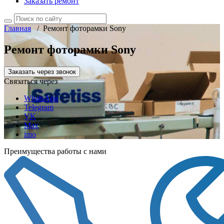
Заказать ремонт
Главная
/
Ремонт фоторамки Sony
Ремонт фоторамки Sony
Заказать через звонок
Связаться через
WhatsApp
Telegram
VK
Max
imo
Преимущества работы с нами