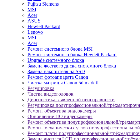
Fujitsu Siemens
MSI
Acer
ASUS
Hewlett Packard
Lenovo
MSI
Acer
Ремонт системного блока MSI
Ремонт системного блока Hewlett Packard
Upgrade системного блока
Замена жесткого диска системного блока
Замена накопителя на SSD
Ремонт фотоаппарата Canon
Чистка матрицы Canon 5d mark ii
Регулировка
Чистка видеоголовок
Диагностика заявленной неисправности
Регулировка полупрофессиональной/трёхмартироч
Ремонт объектива видеокамеры
Обновление ПО видеокамеры
Ремонт объектива полупрофессиональной/трёхмар
Ремонт механических узлов полупрофессионально
Ремонт платы полупрофессиональной/трёхмартиро
Замена дисплея LCD полупрофессиональной/трёхм