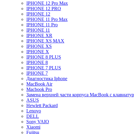
IPHONE 12 Pro Max
IPHONE 12 PRO
IPHONE 12
IPHONE 11 Pro Max
IPHONE 11 Pro
IPHONE 11
IPHONE XR
IPHONE XS MAX
IPHONE XS
IPHONE X
IPHONE 8 PLUS
IPHONE 8
IPHONE 7 PLUS
IPHONE 7
Диагностика Iphone
MacBook Air
Macbook Pro
Замена верхней части корпуса MacBook с клавиату
ASUS
Hewlett Packard
Lenovo
DELL
Sony VAIO
Xiaomi
Fujitsu