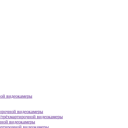
ной видеокамеры
тирочной видеокамеры
й/трёхмартирочной видеокамеры
чной видеокамеры
артирочной видеокамеры