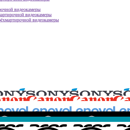
рочной видеокамеры
мартирочной видеокамеры
рёхмартирочной видеокамеры