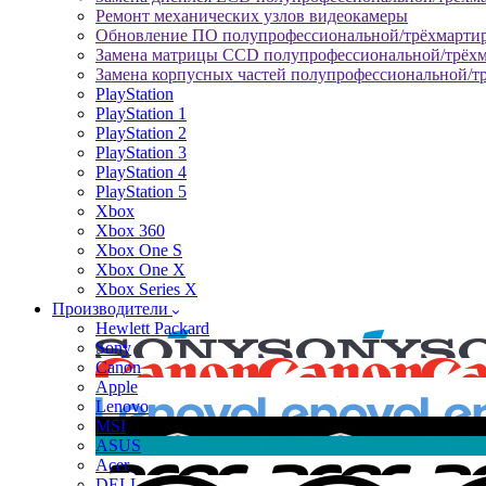
Ремонт механических узлов видеокамеры
Обновление ПО полупрофессиональной/трёхмарти
Замена матрицы CCD полупрофессиональной/трёх
Замена корпусных частей полупрофессиональной/т
PlayStation
PlayStation 1
PlayStation 2
PlayStation 3
PlayStation 4
PlayStation 5
Xbox
Xbox 360
Xbox One S
Xbox One X
Xbox Series X
Производители
Hewlett Packard
Sony
Canon
Apple
Lenovo
MSI
ASUS
Acer
DELL