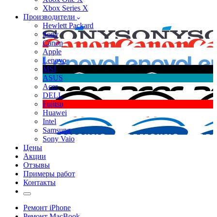
Xbox Series X
Производители
Hewlett Packard
Sony
Canon
Apple
Lenovo
MSI
ASUS
Acer
DELL
Fujitsu
Huawei
Intel
Samsung
Sony Vaio
Цены
Акции
Отзывы
Примеры работ
Контакты
Ремонт iPhone
Ремонт MacBook