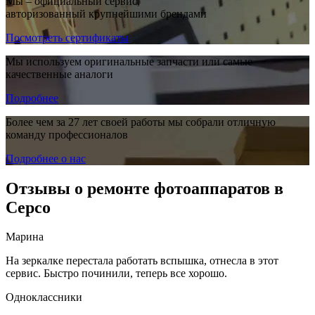
Мы – официальный сервис,
авторизованный крупнейшими брендами
Посмотреть сертификаты
Мы используем оригинальные запчасти или самые
качественные аналоги
Подробнее
Более чем за 27 лет своей работы мы собрали отличную
команду профессионалов
Подробнее о нас
Отзывы о ремонте фотоаппаратов в
Серсо
Марина
На зеркалке перестала работать вспышка, отнесла в этот
сервис. Быстро починили, теперь все хорошо.
Одноклассники