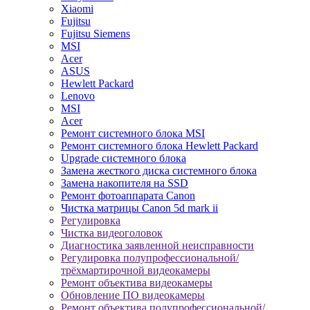
Xiaomi
Fujitsu
Fujitsu Siemens
MSI
Acer
ASUS
Hewlett Packard
Lenovo
MSI
Acer
Ремонт системного блока MSI
Ремонт системного блока Hewlett Packard
Upgrade системного блока
Замена жесткого диска системного блока
Замена накопителя на SSD
Ремонт фотоаппарата Canon
Чистка матрицы Canon 5d mark ii
Регулировка
Чистка видеоголовок
Диагностика заявленной неисправности
Регулировка полупрофессиональной/
трёхмартирочной видеокамеры
Ремонт объектива видеокамеры
Обновление ПО видеокамеры
Ремонт объектива полупрофессиональной/