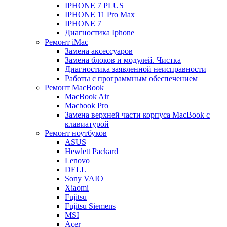
IPHONE 7 PLUS
IPHONE 11 Pro Max
IPHONE 7
Диагностика Iphone
Ремонт iMac
Замена аксессуаров
Замена блоков и модулей. Чистка
Диагностика заявленной неисправности
Работы с программным обеспечением
Ремонт MacBook
MacBook Air
Macbook Pro
Замена верхней части корпуса MacBook с
клавиатурой
Ремонт ноутбуков
ASUS
Hewlett Packard
Lenovo
DELL
Sony VAIO
Xiaomi
Fujitsu
Fujitsu Siemens
MSI
Acer