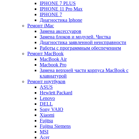
IPHONE 7 PLUS
IPHONE 11 Pro Max
IPHONE 7
Диагностика Iphone
Ремонт iMac
Замена аксессуаров
Замена блоков и модулей. Чистка
Диагностика заявленной неисправности
Работы с программным обеспечением
Ремонт MacBook
MacBook Air
Macbook Pro
Замена верхней части корпуса MacBook с
клавиатурой
Ремонт ноутбуков
ASUS
Hewlett Packard
Lenovo
DELL
Sony VAIO
Xiaomi
Fujitsu
Fujitsu Siemens
MSI
Acer