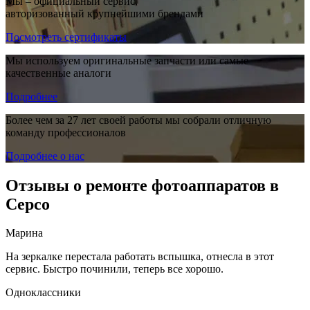
Мы – официальный сервис,
авторизованный крупнейшими брендами
Посмотреть сертификаты
Мы используем оригинальные запчасти или самые
качественные аналоги
Подробнее
Более чем за 27 лет своей работы мы собрали отличную
команду профессионалов
Подробнее о нас
Отзывы о ремонте фотоаппаратов в
Серсо
Марина
На зеркалке перестала работать вспышка, отнесла в этот
сервис. Быстро починили, теперь все хорошо.
Одноклассники