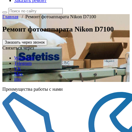
Заказать ремонт
Главная
/
Ремонт фотоаппарата Nikon D7100
Ремонт фотоаппарата Nikon D7100
Заказать через звонок
Связаться через
WhatsApp
Telegram
VK
Max
imo
Преимущества работы с нами