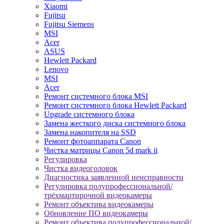
Xiaomi
Fujitsu
Fujitsu Siemens
MSI
Acer
ASUS
Hewlett Packard
Lenovo
MSI
Acer
Ремонт системного блока MSI
Ремонт системного блока Hewlett Packard
Upgrade системного блока
Замена жесткого диска системного блока
Замена накопителя на SSD
Ремонт фотоаппарата Canon
Чистка матрицы Canon 5d mark ii
Регулировка
Чистка видеоголовок
Диагностика заявленной неисправности
Регулировка полупрофессиональной/
трёхмартирочной видеокамеры
Ремонт объектива видеокамеры
Обновление ПО видеокамеры
Ремонт объектива полупрофессиональной/