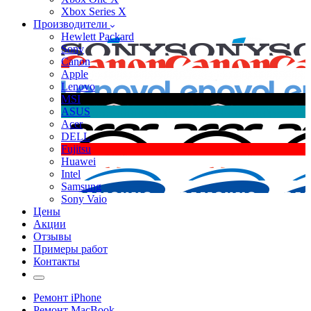
Xbox Series X
Производители
Hewlett Packard
Sony
Canon
Apple
Lenovo
MSI
ASUS
Acer
DELL
Fujitsu
Huawei
Intel
Samsung
Sony Vaio
Цены
Акции
Отзывы
Примеры работ
Контакты
Ремонт iPhone
Ремонт MacBook