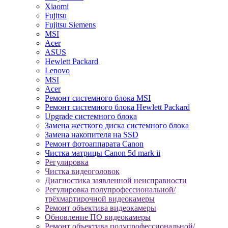
Xiaomi
Fujitsu
Fujitsu Siemens
MSI
Acer
ASUS
Hewlett Packard
Lenovo
MSI
Acer
Ремонт системного блока MSI
Ремонт системного блока Hewlett Packard
Upgrade системного блока
Замена жесткого диска системного блока
Замена накопителя на SSD
Ремонт фотоаппарата Canon
Чистка матрицы Canon 5d mark ii
Регулировка
Чистка видеоголовок
Диагностика заявленной неисправности
Регулировка полупрофессиональной/
трёхмартирочной видеокамеры
Ремонт объектива видеокамеры
Обновление ПО видеокамеры
Ремонт объектива полупрофессиональной/