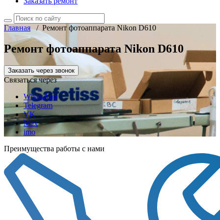
Заказать ремонт
Главная
/
Ремонт фотоаппарата Nikon D610
Ремонт фотоаппарата Nikon D610
Заказать через звонок
Связаться через
WhatsApp
Telegram
VK
Max
imo
Преимущества работы с нами