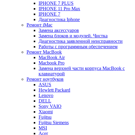
IPHONE 7 PLUS
IPHONE 11 Pro Max
IPHONE 7
Диагностика Iphone
Ремонт iMac
Замена аксессуаров
Замена блоков и модулей. Чистка
Диагностика заявленной неисправности
Работы с программным обеспечением
Ремонт MacBook
MacBook Air
Macbook Pro
Замена верхней части корпуса MacBook с
клавиатурой
Ремонт ноутбуков
ASUS
Hewlett Packard
Lenovo
DELL
Sony VAIO
Xiaomi
Fujitsu
Fujitsu Siemens
MSI
Acer