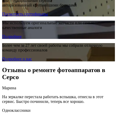
Мы – официальный сервис,
авторизованный крупнейшими брендами
Посмотреть сертификаты
Мы используем оригинальные запчасти или самые
качественные аналоги
Подробнее
Более чем за 27 лет своей работы мы собрали отличную
команду профессионалов
Подробнее о нас
Отзывы о ремонте фотоаппаратов в
Серсо
Марина
На зеркалке перестала работать вспышка, отнесла в этот
сервис. Быстро починили, теперь все хорошо.
Одноклассники