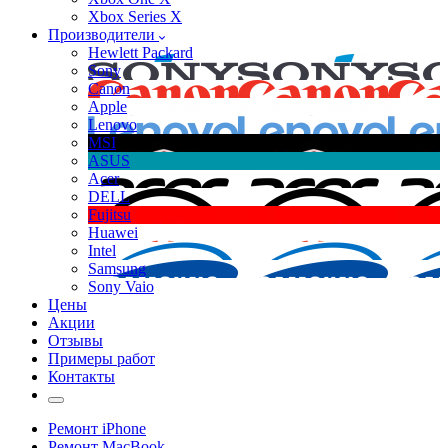
Xbox Series X
Производители
Hewlett Packard
Sony
Canon
Apple
Lenovo
MSI
ASUS
Acer
DELL
Fujitsu
Huawei
Intel
Samsung
Sony Vaio
Цены
Акции
Отзывы
Примеры работ
Контакты
Ремонт iPhone
Ремонт MacBook